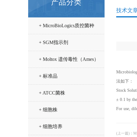
产品分类
技术文
+ MicroBioLogics质控菌种
+ SGM指示剂
+ Moltox 遗传毒性（Ames）
Micro
试验试剂
+ 标准品
法如下：
Stock Solut
+ ATCC菌株
± 0.1 by th
For use, dil
+ 细胞株
+ 细胞培养
(上一篇)
：
M