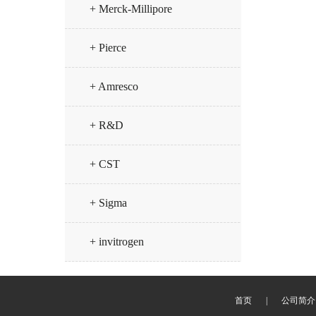
+ Merck-Millipore
+ Pierce
+ Amresco
+ R&D
+ CST
+ Sigma
+ invitrogen
首页
|
公司简介