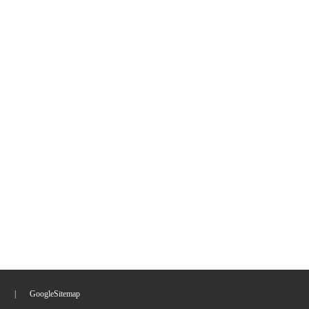
们
|
GoogleSitemap