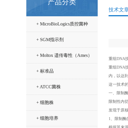
产品分类
技术文
+ MicroBioLogics质控菌种
+ SGM指示剂
+ Moltox 遗传毒性（Ames）
重组DN
A
重组DN
A
技
试验试剂
+ 标准品
内，以达
这一技术
+ ATCC菌株
一、限制
限制性内切核酸酶
+ 细胞株
发现于原核
+ 细胞培养
1、限制酶
根据其来