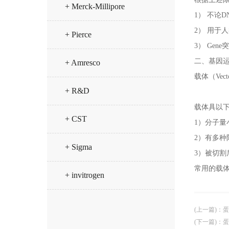
+ Merck-Millipore
1） 不论D
2） 用于
+ Pierce
3） Ge
二、基因
+ Amresco
载体（Vec
+ R&D
载体具以
+ CST
1）分子量
2）有多
+ Sigma
3）被切割
常用的载体
+ invitrogen
(上一篇)
：
蛋
(下一篇)
：
蛋