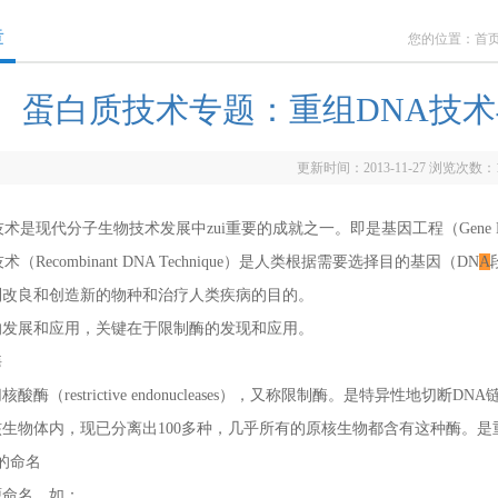
章
您的位置：
首
蛋白质技术专题：重组DNA技
更新时间：2013-11-27 浏览次数：
技术是现代分子生物技术发展中zui重要的成就之一。即是基因工程（Gene Eng
术（Recombin
a
nt DN
A
Technique）是人类根据需要选择目的基因（DN
A
到改良和创造新的物种和治疗人类疾病的目的。
的发展和应用，关键在于限制酶的发现和应用。
酶
（restrictive endonucle
a
ses），又称限制酶。是特异性地切断DN
A
生物体内，现已分离出100多种，几乎所有的原核生物都含有这种酶。是
的命名
源命名。如：