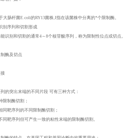
源于大肠杆菌E.coli的RY13菌株,I指在该菌株中分离的*个限制酶。
识别序列和切割形成
能识别和切割的通常4～8个核苷酸序列，称为限制性位点或切点。
限制酶及切点
连接
列的突出末端的不同片段 可有三种方式：
种限制酶切割；
别相同靶序列的不同限制酶切割；
别不同靶序列但可产生一致的粘性末端的限制酶切割。
限制酶的特点，在基因工程和基因诊断中的重要用途：