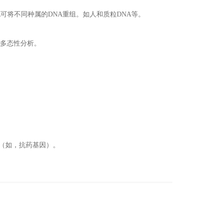
可将不同种属的DN
A
重组。如人和质粒DN
A
等。
段多态性分析。
（如，抗药基因）。