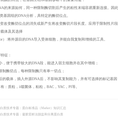
N
A
的来源如何，同一种限制酶切割后产生的粘性末端容易重新连接。因此
人类基因组的DN
A
分析，具特定的酶切位点。
ne突变改变酶切位点的消失或新产生将改变酶切片段长度。应用于限制性片
运载体及其选择
tor）:将外源目的DN
A
导入受体细胞，并能自我复制和增殖的工具。
下特征：
小，便于携带较大的DN
A
段，能进入宿主细胞并在其中增殖；
种限制酶切点，每种限制酶只有单一切点；
后的载体，插入外源DN
A
后，不影响其复制能力，并有可选择的标记基因
有：质粒，λ噬菌体，粘粒，B
A
C，Y
A
C，PI等。
白质技术专题：蛋白标准品（Marker）知识汇总
白质技术专题：凝胶层析法脱盐和分离蛋白质