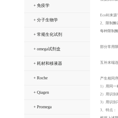
+ 免疫学
EcoRI来
+ 分子生物学
2、限制酶
每种限制酶
+ 常规生化试剂
部分常用
+ omega试剂盒
互补末端
+ 耗材和移液器
+ Roche
产生相同序
1）用同一
+ Qiagen
2）用识
3）用识
+ Promega
3、特点：
根据上述