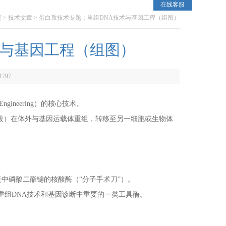
在线客服
页
>
技术文章
> 蛋白质技术专题：重组DNA技术与基因工程（组图）
术与基因工程（组图）
1797
ineering）的核心技术。
段）在体外与基因运载体重组，转移至另一细胞或生物体
链中磷酸二酯键的核酸酶（“分子手术刀”）。
重组DN
A
技术和基因诊断中重要的一类工具酶。