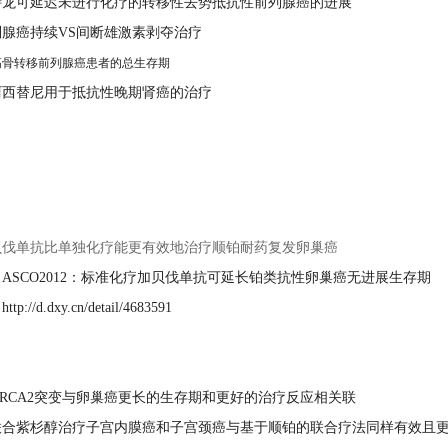
特龙可延迟未进行化疗的转移性去势抵抗性前列腺癌的进展
腺癌持续VS间断雄激素剥夺治疗
提高骨转移前列腺癌患者的总生存期
阿西替尼用于抵抗性晚期肾癌的治疗
：
贝伐单抗比单独化疗能更有效地治疗顺铂耐药复发卵巢癌
：
ASCO2012：标准化疗加贝伐单抗可延长铂类抗性卵巢癌无进展生存期
：
http://d.dxy.cn/detail/4683591
：
和BRCA2突变与卵巢癌更长的生存期和更好的治疗反应相关联
联合紫杉醇治疗子宫内膜癌和子宫颈癌与基于顺铂的联合疗法同样有效且