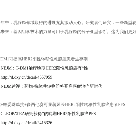
一年中，乳腺癌领域取得的进展尤其激动人心。研究者们证实，一些新型
见未来：基因组学技术的力量可用于乳腺癌的分子亚型诊断。这为我们更
：
-DM1可提高HER2阳性转移性乳腺癌患者生存期
：
NEJM：T-DM1治疗晚期HER2阳性乳腺癌有*性
：
http://d.dxy.cn/detail/4557959
：
NEJM述评：药物-抗体共轭物即将开启癌症治疗新时代
+帕妥珠单抗+多西他赛可显著延长HER2阳性转移性乳腺癌患者PFS
：
CLEOPATRA研究获得*的晚期HER2阳性乳腺癌PFS
：
http://d.dxy.cn/detail/2415326