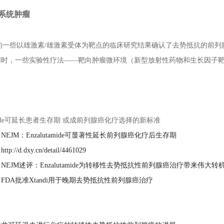
系统肿瘤
布的一些以雄激素/雄激素受体为靶点的临床研究结果确认了去势抵抗的前
同时，一些实验性疗法——靶向肿瘤微环境（新型放射性药物和生长因子
：
tamide可延长患者生存期 或成前列腺癌化疗选择的新标准
：
NEJM：Enzalutamide可显著性延长前列腺癌化疗后生存期
：
http://d.dxy.cn/detail/4461029
：
NEJM述评：Enzalutamide为转移性去势抵抗性前列腺癌治疗带来伟大转
：
FDA批准Xtandi用于晚期去势抵抗性前列腺癌治疗
：