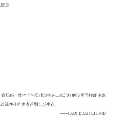
乳腺癌
性结直肠癌一线治疗的贝伐单抗在二线治疗时使用同样能使患
死边缘挣扎的患者得到长期生存。
——FADI BRAITEH, MD