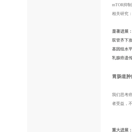
mTOR抑
相关研究
显著进展
双管齐下攻
基因组水
乳腺癌遗
胃肠道肿
我们思考
者受益，
重大进展