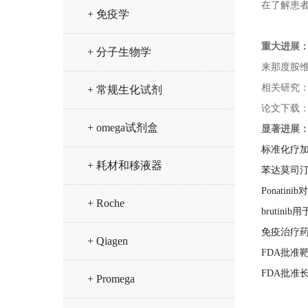
在了解患
+ 免疫学
重大进展
+ 分子生物学
来那度胺
相关研究
+ 常规生化试剂
论文下载
+ omega试剂盒
显著进展
标准化疗加
+ 耗材和移液器
苯达莫司
Ponatin
+ Roche
brutin
免疫治疗药
+ Qiagen
FDA批准
FDA批准
+ Promega