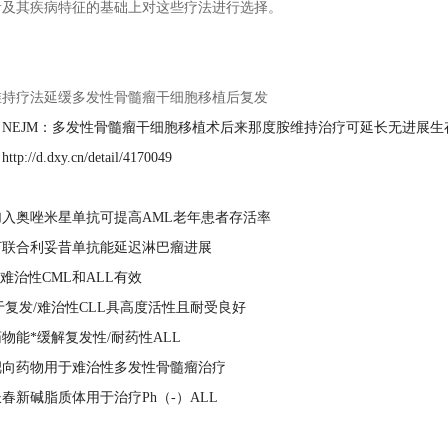
者及其疾病特征的基础上对这些疗法进行选择。
：
维持疗法延缓多发性骨髓瘤干细胞移植后复发
：
NEJM：多发性骨髓瘤干细胞移植术后来那度胺维持治疗可延长无进展生
：
http://d.dxy.cn/detail/4170049
：
入奥唑米星单抗可提高AML老年患者存活率
汀联合利妥昔单抗能延迟淋巴瘤进展
ib对难治性CML和ALL有效
ib用于复发/难治性CLL具高度活性且耐受良好
物能*缓解复发性/耐药性ALL
靶向药物用于难治性多发性骨髓瘤治疗
长春新碱脂质体用于治疗Ph（-）ALL