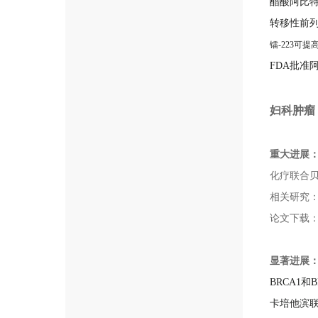
醋酸阿比
转移性前列
镭-223可
FDA批准
妇科肿瘤
重大进展
化疗联合
相关研究
论文下载
显著进展
BRCA1
卡培他滨