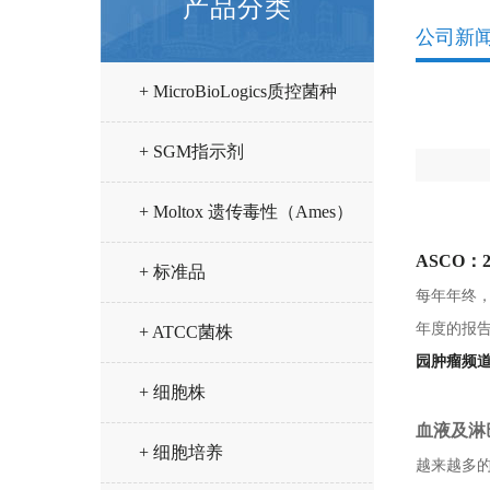
产品分类
公司新
+ MicroBioLogics质控菌种
+ SGM指示剂
+ Moltox 遗传毒性（Ames）
ASCO
试验试剂
+ 标准品
每年年终，
年度的报
+ ATCC菌株
园肿瘤频
+ 细胞株
血液及淋
+ 细胞培养
越来越多