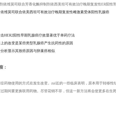
制剂依维莫司联合芳香化酶抑制剂依西美坦可有效治疗晚期复发性ER阳性
：
依维莫司联合依美西坦可有效治疗晚期复发性雌激素受体阳性乳腺癌
：
击HER2阳性早期乳腺癌疗效显著优于单药疗法
平上的改变是某些类型乳腺癌产生抗药性的原因
传分析显示其致癌原因与卵巢癌相似
瘤：
癌症药物使用的方式在发生改变。zui近的一些临床表明，原本用于转移
不过期间要更换联用药物。尽管花销不菲，但这一新方法将会使更多在生
：