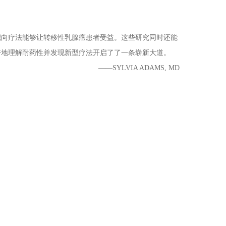
靶向疗法能够让转移性乳腺癌患者受益。这些研究同时还能
好地理解耐药性并发现新型疗法开启了了一条崭新大道。
——SYLVIA ADAMS, MD