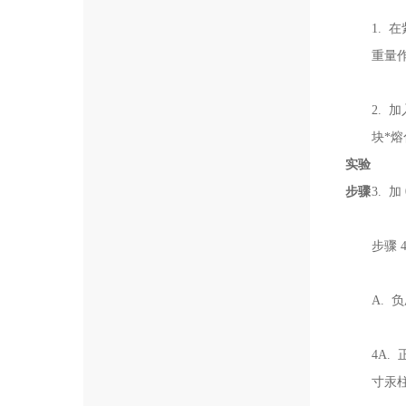
1. 
重量作
2. 
块*熔
实验
步骤
3. 加
步骤 
A. 
4A.
寸汞