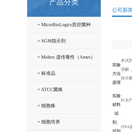
产品分类
公司新
+ MicroBioLogics质控菌种
+ SGM指示剂
+ Moltox 遗传毒性（Ames）
本试剂
实验
溶解，
试验试剂
+ 标准品
方法
持片
原理
+ ATCC菌株
实验
PCR
材料
+ 细胞株
试
+ 细胞培养
剂、
DN
试剂