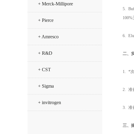
+ Merck-Millipore
5. 
100
+ Pierce
6. E
+ Amresco
+ R&D
二、
+ CST
1. *
+ Sigma
2. 
+ invitrogen
3. 
三、