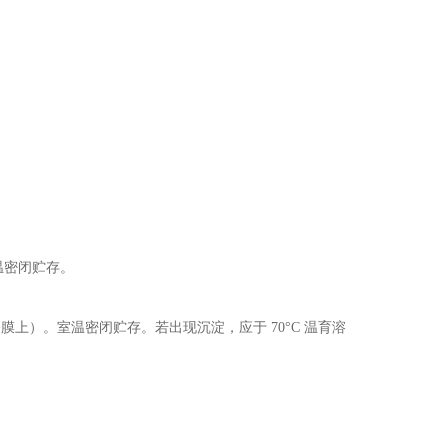
室温密闭贮存。
NA 制备膜上）。室温密闭贮存。若出现沉淀，应于 70°C 温育溶