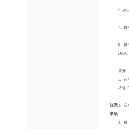
* 确
7. 将
8. 将
DNA
展开
1.
将含 
注意
2. 
事项
3. 