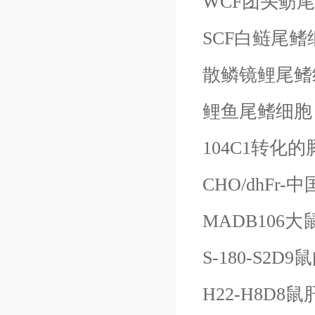
WCF团头鲂
SCF白鲢尾鳍
散鳞镜鲤尾鳍
鲤鱼尾鳍细胞
104C1转化
CHO/dhFr
MADB106
S-180-S2D
H22-H8D8