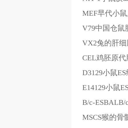
MEF早代小
V79中国仓鼠
VX2兔的肝细
CEL鸡胚原
D3129小鼠
E
E14129小鼠
E
B/c-ESBALB
MSCS猴的