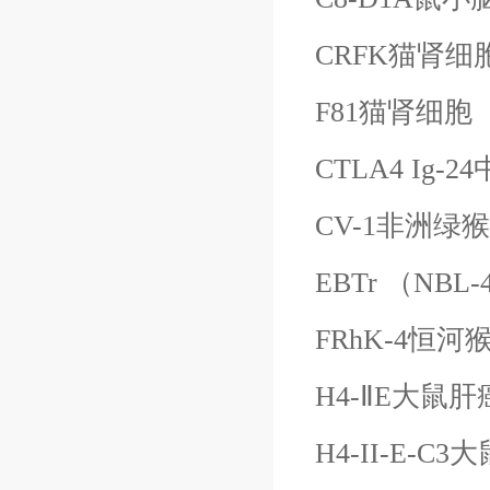
CRFK猫肾细
F81猫肾细胞
CTLA4 Ig
CV-1非洲绿
EBTr （NB
FRhK-4恒
H4-Ⅱ
E大鼠肝
H4-II-E-C