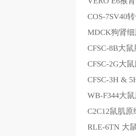
VERO E6猴
COS-7SV
MDCK狗肾细
CFSC-8B
CFSC-2G
CFSC-3H 
WB-F344
C2C12鼠肌
RLE-6TN 