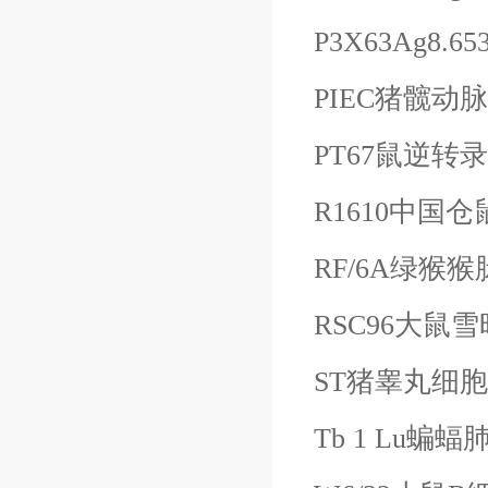
P3X63Ag8
PIEC猪髋动
PT67鼠逆转
R1610中国
RF/6A绿猴
RSC96大鼠
ST猪睾丸细
Tb 1 Lu蝙