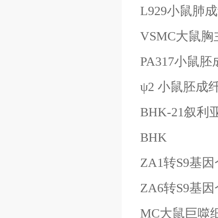
L929小鼠肺
VSMC大鼠
PA317小鼠
ψ
2 小鼠胚成
BHK-21叙
BHK
ZA1转
S9基
ZA6转
S9基
MC大鼠巨噬