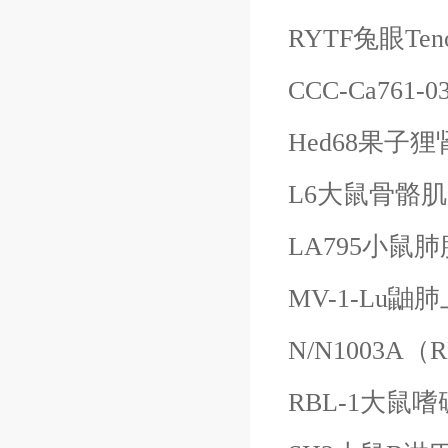
RYTF兔眼
Te
CCC-Ca76
Hed68果子
L6大鼠骨骼
LA795小鼠
MV-1-Lu鼬
N/N1003A（
RBL-1大