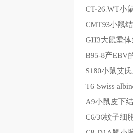
CT-26.WT
CMT93小鼠
GH3大鼠埀
B95-8产
EB
S180小鼠艾
T6-Swiss 
A9小鼠皮下
C6/36蚊子细
C8-D1A鼠小