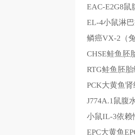
EAC-E2G8
EL-4小鼠淋
鳞癌
VX-2（
CHSE鲑鱼胚
RTG鲑鱼胚
PCK大黄鱼
J774A.1鼠
小鼠
IL-3依
EPC大黄鱼
E