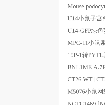
Mouse pod
U14小鼠子
U14-GFP
MPC-11小
15P-1转
PYT
BNL1ME A.
CT26.WT 
M5076小鼠
NCTC1469 