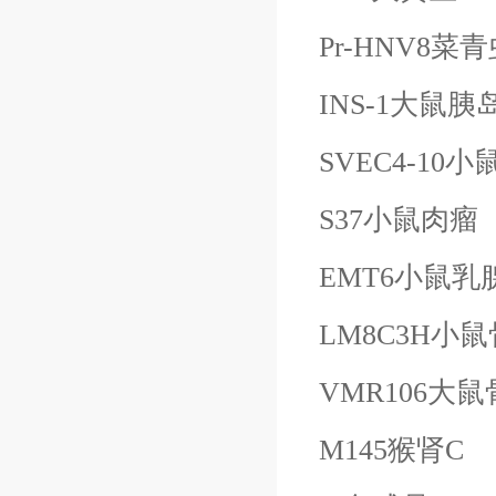
Pr-HNV8
INS-1大鼠
SVEC4-1
S37小鼠肉瘤
EMT6小鼠乳
LM8C3H小
VMR106大
M145猴肾
C