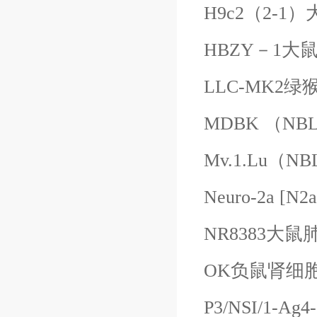
H9c2（2-1
HBZY－
1大
LLC-MK2
MDBK （NB
Mv.1.Lu（
Neuro-2a [
NR8383大
OK负鼠肾细
P3/NSI/1-A