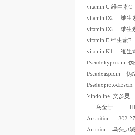
vitamin C
维生素
C
vitamin D2
维生
vitamin D3
维生
vitamin E
维生素
E
vitamin K1
维生
Pseudohypericin
伪
Pseudoaspidin
伪
Pseduoprotodioscin
Vindoline
文多灵
乌金苷
H
Aconitine
302-27
Aconine
乌头原