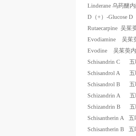
Linderane
乌药醚内
D（+）-Glucose
D
Rutaecarpine
吴茱
Evodiamine
吴茱
Evodine
吴茱萸
Schisandrin C
五
Schisandrol A
五
Schisandrol B
五
Schizandrin A
五
Schizandrin B
五
Schisantherin A
五
Schisantherin B
五