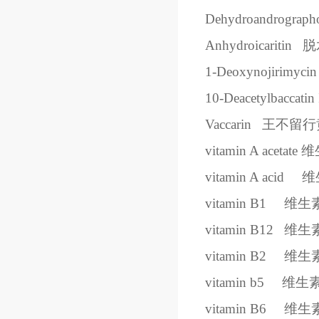
Dehydroandrographol
Anhydroicaritin
脱
1-Deoxynojirimycin
10-Deacetylbaccatin 
Vaccarin
王不留行
vitamin A acetate
维
vitamin A acid
维
vitamin B1
维生
vitamin B12
维生
vitamin B2
维生
vitamin b5
维生
vitamin B6
维生