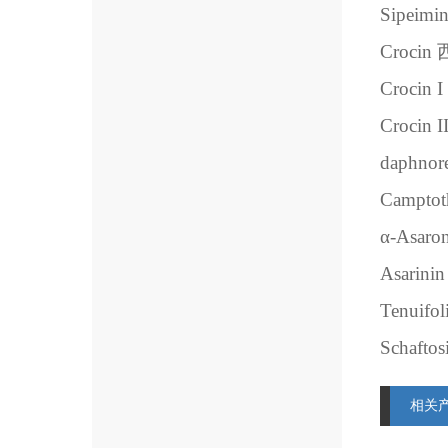
Sipeimi
Crocin
Crocin I
Crocin I
daphnore
Camptot
α
-Asaro
Asarinin
Tenuifol
Schaftos
相关