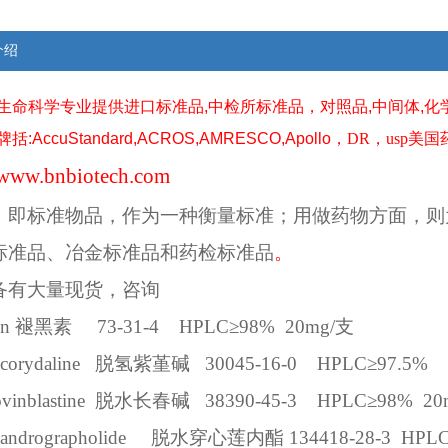
介绍
生命科学专业提供
进口
标准品
,
中检所标准品，对照品
,
中间体
,
化
牌括
:AccuStandard,ACROS,AMRESCO,Apollo
，
DR
，
usp
美国
www.bnbiotech.com
，即标准物品，作为一种衡量标准；用做药物方面，则
标准品、冶金标准品和药检标准品
。
备有大量现货，咨询
in
褪黑素
73-31-4
HPLC
≥
98%
20mg/
支
corydaline
脱氢紫堇碱
30045-16-0
HPLC
≥
97.5%
inblastine
脱水长春碱
38390-45-3
HPLC
≥
98%
20
andrographolide
脱水穿心莲内酯
134418-28-3
HPL