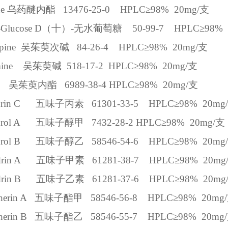
ne
乌药醚内酯
13476-25-0
HPLC
≥
98%
20mg/
支
lucose
D（
十
）-
无水葡萄糖
50-99-7
HPLC
≥
98%
pine
吴茱萸次碱
84-26-4
HPLC
≥
98%
20mg/
支
ine
吴茱萸碱
518-17-2
HPLC
≥
98%
20mg/
支
吴茱萸内酯
6989-38-4
HPLC
≥
98%
20mg/
支
rin C
五味子丙素
61301-33-5
HPLC
≥
98%
20mg/
rol A
五味子醇甲
7432-28-2
HPLC
≥
98%
20mg/
支
rol B
五味子醇乙
58546-54-6
HPLC
≥
98%
20mg/
rin A
五味子甲素
61281-38-7
HPLC
≥
98%
20mg
rin B
五味子乙素
61281-37-6
HPLC
≥
98%
20mg
herin A
五味子酯甲
58546-56-8
HPLC
≥
98%
20mg/
herin B
五味子酯乙
58546-55-7
HPLC
≥
98%
20mg/