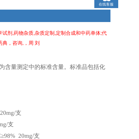
在线客服
学试剂
,
药物杂质
,
杂质定制
,
定制合成和中药单体
;
代
药典
，咨询
,
，周
刘
为含量测定中的标准含量。标准品包括化
20mg/
支
mg/
支
C
≥
98%
20mg/
支