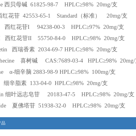
ne
西贝母碱
61825-98-7
HPLC
≥
98%
20mg/
支
西红花苷
42553-65-1
Standard
（标准）
20mg/
支
西红花苷
I
94238-00-3
HPLC
≥
97%
20mg/
支
I
西红花苷
II
55750-84-0
HPLC
≥
98%
20mg/
支
tin
西瑞香素
2034-69-7
HPLC
≥
98%
20mg/
支
hecine
喜树碱
CAS:7689-03-4
HPLC
≥
98%
20mg/
ne
α
-
细辛脑
2883-98-9
HPLC
≥
98%
100mg/
支
细辛脂素
133-04-0
HPLC
≥
98%
20mg/
支
in
细叶远志皂苷
20183-47-5
HPLC
≥
98%
20mg/
支
ide
夏佛塔苷
51938-32-0
HPLC
≥
98%
20mg/
支
产品