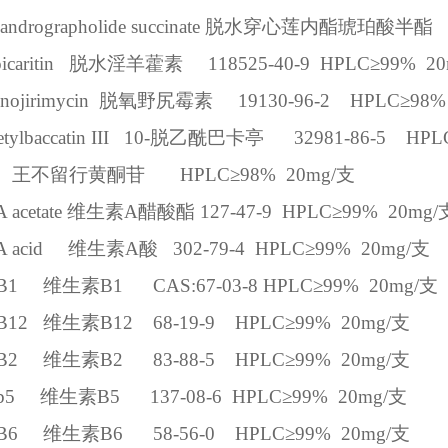
ndrographolide succinate
脱水穿心莲内酯琥珀酸半酯
caritin
脱水淫羊藿素
118525-40-9
HPLC
≥
99%
20
nojirimycin
脱氧野尻霉素
19130-96-2
HPLC
≥
98%
tylbaccatin III
10-
脱乙酰巴卡亭
32981-86-5
HPL
王不留行黄酮苷
HPLC
≥
98%
20mg/
支
A acetate
维生素
A
醋酸酯
127-47-9
HPLC
≥
99%
20mg/
A acid
维生素
A
酸
302-79-4
HPLC
≥
99%
20mg/
支
 B1
维生素
B1
CAS:67-03-8
HPLC
≥
99%
20mg/
支
 B12
维生素
B12
68-19-9
HPLC
≥
99%
20mg/
支
 B2
维生素
B2
83-88-5
HPLC
≥
99%
20mg/
支
b5
维生素
B5
137-08-6
HPLC
≥
99%
20mg/
支
 B6
维生素
B6
58-56-0
HPLC
≥
99%
20mg/
支