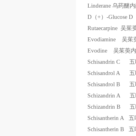
Linderane
乌药醚内
D（+）-Glucose
D
Rutaecarpine
吴茱
Evodiamine
吴茱
Evodine
吴茱萸
Schisandrin C
五
Schisandrol A
五
Schisandrol B
五
Schizandrin A
五
Schizandrin B
五
Schisantherin A
五
Schisantherin B
五