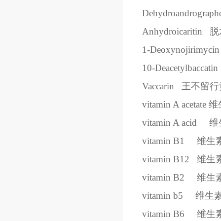
Dehydroandrographol
Anhydroicaritin
脱
1-Deoxynojirimycin
10-Deacetylbaccatin 
Vaccarin
王不留行
vitamin A acetate
维
vitamin A acid
维
vitamin B1
维生
vitamin B12
维生
vitamin B2
维生
vitamin b5
维生
vitamin B6
维生