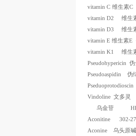
vitamin C
维生素
C
vitamin D2
维生
vitamin D3
维生
vitamin E
维生素
E
vitamin K1
维生
Pseudohypericin
伪
Pseudoaspidin
伪
Pseduoprotodioscin
Vindoline
文多灵
乌金苷
H
Aconitine
302-27
Aconine
乌头原