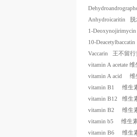
Dehydroandrographol
Anhydroicaritin
脱
1-Deoxynojirimycin
10-Deacetylbaccatin 
Vaccarin
王不留行
vitamin A acetate
维
vitamin A acid
维
vitamin B1
维生
vitamin B12
维生
vitamin B2
维生
vitamin b5
维生
vitamin B6
维生