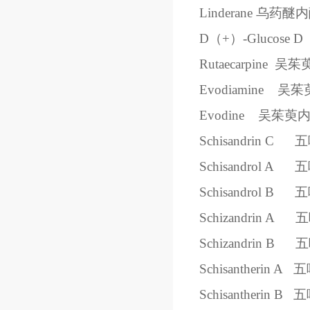
Linderane
乌药醚内
D（+）-Glucose
D
Rutaecarpine
吴茱
Evodiamine
吴茱
Evodine
吴茱萸
Schisandrin C
五
Schisandrol A
五
Schisandrol B
五
Schizandrin A
五
Schizandrin B
五
Schisantherin A
五
Schisantherin B
五