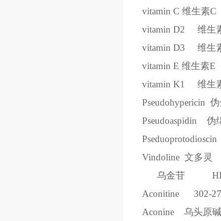
vitamin C
维生素
C
vitamin D2
维生
vitamin D3
维生
vitamin E
维生素
E
vitamin K1
维生
Pseudohypericin
伪
Pseudoaspidin
伪
Pseduoprotodioscin
Vindoline
文多灵
乌金苷
H
Aconitine
302-27
Aconine
乌头原