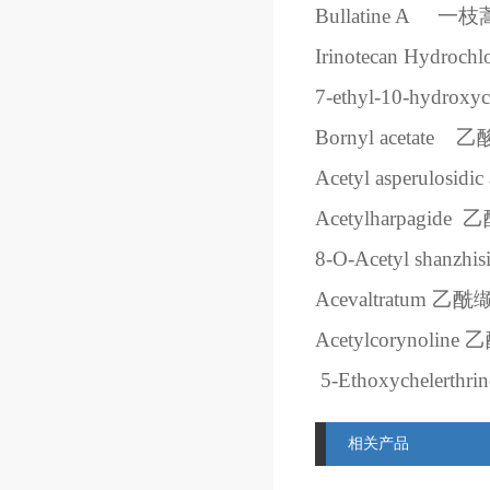
Bullatine A
一枝
Irinotecan Hydrochl
7-ethyl-10-hydroxy
Bornyl acetate
乙
Acetyl asperulosidic 
Acetylharpagide
乙
8-O-Acetyl shanzhisi
Acevaltratum
乙酰
Acetylcorynoline
乙
5-Ethoxychelerthrin
相关产品