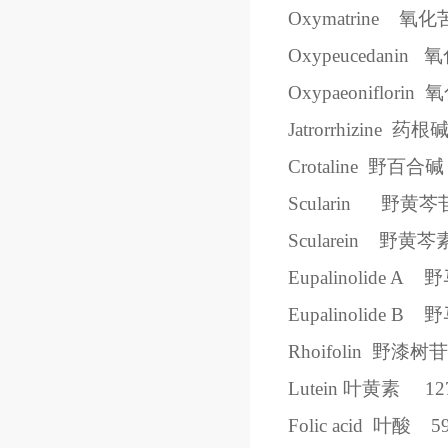
Oxymatrine
氧化
Oxypeucedanin
氧
Oxypaeoniflorin
氧
Jatrorrhizine
药根
Crotaline
野百合碱
Scularin
野黄芩
Scularein
野黄芩
Eupalinolide A
野
Eupalinolide B
野
Rhoifolin
野漆树苷
Lutein
叶黄素
12
Folic acid
叶酸
5