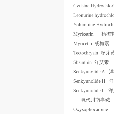
Cytisine Hydrochlor
Leonurine hydrochlo
Yohimbine Hydrochl
Myricetrin
杨梅
Myricetin
杨梅素
Tectochrysin
杨芽
Sbsinthin
洋艾素
Senkyunolide A
洋
Senkyunolide H
洋
Senkyunolide I
洋
氧代川南亭碱
Oxysophocarpine