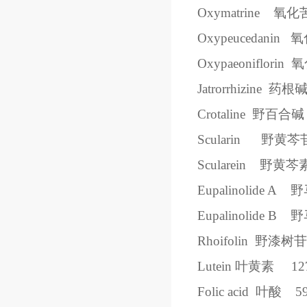
Oxymatrine
氧化
Oxypeucedanin
氧
Oxypaeoniflorin
氧
Jatrorrhizine
药根
Crotaline
野百合碱
Scularin
野黄芩
Scularein
野黄芩
Eupalinolide A
野
Eupalinolide B
野
Rhoifolin
野漆树苷
Lutein
叶黄素
12
Folic acid
叶酸
5