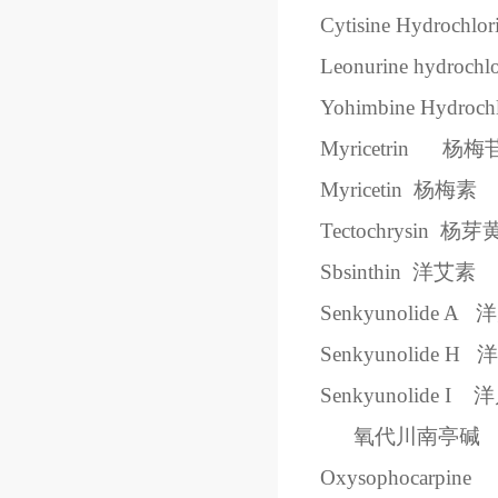
Cytisine Hydrochlor
Leonurine hydrochlo
Yohimbine Hydrochl
Myricetrin
杨梅
Myricetin
杨梅素
Tectochrysin
杨芽
Sbsinthin
洋艾素
Senkyunolide A
洋
Senkyunolide H
洋
Senkyunolide I
洋
氧代川南亭碱
Oxysophocarpine