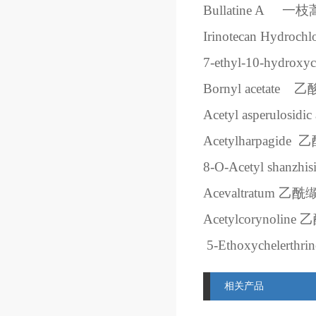
Bullatine A
一枝
Irinotecan Hydrochl
7-ethyl-10-hydroxy
Bornyl acetate
乙
Acetyl asperulosidic 
Acetylharpagide
乙
8-O-Acetyl shanzhisi
Acevaltratum
乙酰
Acetylcorynoline
乙
5-Ethoxychelerthrin
相关产品