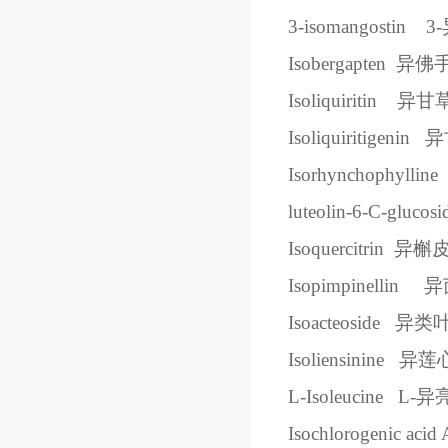
3-isomangostin
3-
Isobergapten
异佛
Isoliquiritin
异甘
Isoliquiritigenin
异
Isorhynchophylline
luteolin-6-C-glucosi
Isoquercitrin
异槲
Isopimpinellin
异
Isoacteoside
异类
Isoliensinine
异莲
L-Isoleucine
L-
异
Isochlorogenic acid 