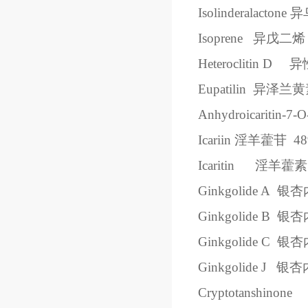
Isolinderalactone
异
Isoprene
异戊二烯
Heteroclitin D
异
Eupatilin
异泽兰黄
Anhydroicaritin-7-O
Icariin
淫羊藿苷
48
Icaritin
淫羊藿素
Ginkgolide A
银杏
Ginkgolide B
银杏
Ginkgolide C
银杏
Ginkgolide J
银杏
Cryptotanshinone