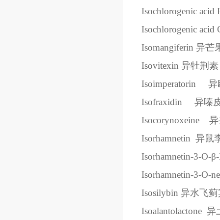
Isochlorogenic acid 
Isochlorogenic acid 
Isomangiferin
异芒
Isovitexin
异牡荆素
Isoimperatorin
异
Isofraxidin
异嗪
Isocorynoxeine
异
Isorhamnetin
异鼠
Isorhamnetin-3-O-
β
Isorhamnetin-3-O-ne
Isosilybin
异水飞蓟
Isoalantolactone
异