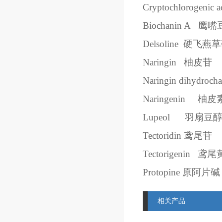
Cryptochlorogenic a
Biochanin A
鹰嘴
Delsoline
硬飞燕草
Naringin
柚皮苷
Naringin dihydrocha
Naringenin
柚皮
Lupeol
羽扇豆
Tectoridin
鸢尾苷
Tectorigenin
鸢尾
Protopine
原阿片碱
相关产品