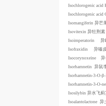
Isochlorogenic acid 
Isochlorogenic acid 
Isomangiferin
异芒
Isovitexin
异牡荆素
Isoimperatorin
异
Isofraxidin
异嗪
Isocorynoxeine
异
Isorhamnetin
异鼠
Isorhamnetin-3-O-
β
Isorhamnetin-3-O-ne
Isosilybin
异水飞蓟
Isoalantolactone
异