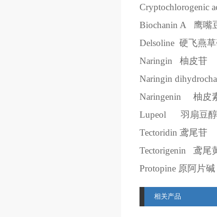
Cryptochlorogenic a
Biochanin A
鹰嘴
Delsoline
硬飞燕草
Naringin
柚皮苷
Naringin dihydrocha
Naringenin
柚皮
Lupeol
羽扇豆
Tectoridin
鸢尾苷
Tectorigenin
鸢尾
Protopine
原阿片碱
相关产品