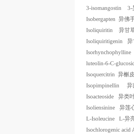
3-isomangostin
3-
Isobergapten
异佛
Isoliquiritin
异甘
Isoliquiritigenin
异
Isorhynchophylline
luteolin-6-C-glucosi
Isoquercitrin
异槲
Isopimpinellin
异
Isoacteoside
异类
Isoliensinine
异莲
L-Isoleucine
L-
异
Isochlorogenic acid 