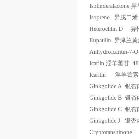
Isolinderalactone
异
Isoprene
异戊二烯
Heteroclitin D
异
Eupatilin
异泽兰黄
Anhydroicaritin-7-O
Icariin
淫羊藿苷
48
Icaritin
淫羊藿素
Ginkgolide A
银杏
Ginkgolide B
银杏
Ginkgolide C
银杏
Ginkgolide J
银杏
Cryptotanshinone