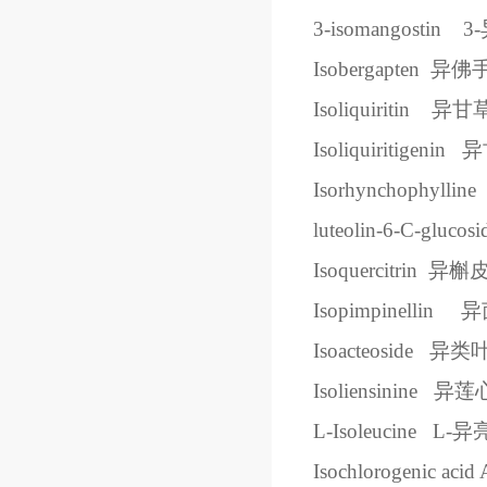
3-isomangostin
3-
Isobergapten
异佛
Isoliquiritin
异甘
Isoliquiritigenin
异
Isorhynchophylline
luteolin-6-C-glucosi
Isoquercitrin
异槲
Isopimpinellin
异
Isoacteoside
异类
Isoliensinine
异莲
L-Isoleucine
L-
异
Isochlorogenic acid 