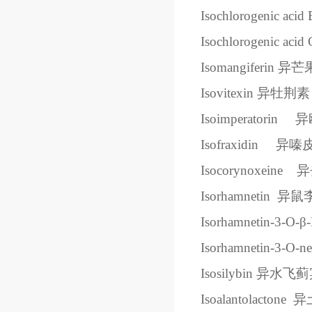
Isochlorogenic acid 
Isochlorogenic acid 
Isomangiferin
异芒
Isovitexin
异牡荆素
Isoimperatorin
异
Isofraxidin
异嗪
Isocorynoxeine
异
Isorhamnetin
异鼠
Isorhamnetin-3-O-
β
Isorhamnetin-3-O-ne
Isosilybin
异水飞蓟
Isoalantolactone
异