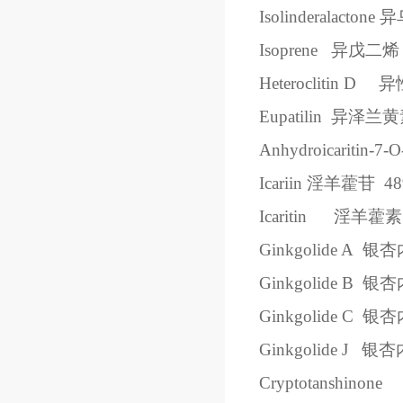
Isolinderalactone
异
Isoprene
异戊二烯
Heteroclitin D
异
Eupatilin
异泽兰黄
Anhydroicaritin-7-O
Icariin
淫羊藿苷
48
Icaritin
淫羊藿素
Ginkgolide A
银杏
Ginkgolide B
银杏
Ginkgolide C
银杏
Ginkgolide J
银杏
Cryptotanshinone