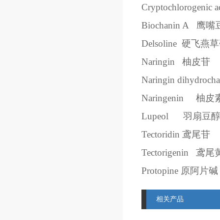
Cryptochlorogenic a
Biochanin A
鹰嘴
Delsoline
硬飞燕草
Naringin
柚皮苷
Naringin dihydrocha
Naringenin
柚皮
Lupeol
羽扇豆
Tectoridin
鸢尾苷
Tectorigenin
鸢尾
Protopine
原阿片碱
相关产品