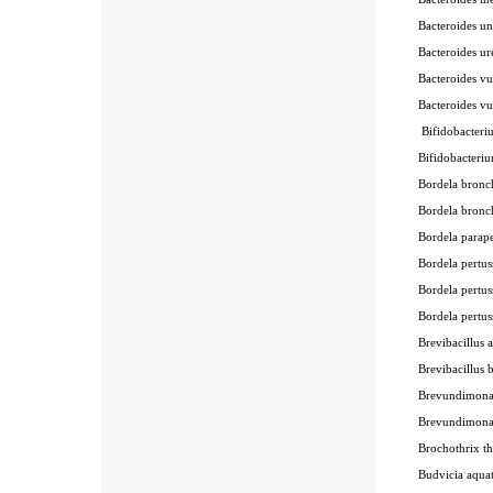
Bacteroides u
Bacteroides ur
Bacteroides v
Bacteroides v
Bifidobacter
Bifidobacteri
Bordela bronc
Bordela bronc
Bordela parape
Bordela pertus
Bordela pertus
Bordela pertus
Brevibacillus 
Brevibacillus 
Brevundimona
Brevundimona
Brochothrix t
Budvicia aqua