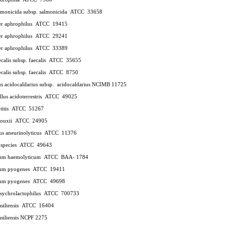
monicida subsp. salmonicida
ATCC
33658
er aphrophilus
ATCC
19415
er aphrophilus
ATCC
29241
er aphrophilus
ATCC
33389
calis subsp. faecalis
ATCC
35655
calis subsp. faecalis
ATCC
8750
us acidocaldarius subsp.
acidocaldarius NCIMB 11725
llus acidoterrestris
ATCC
49025
titis
ATCC
51267
ouxii
ATCC
24905
us aneurinolyticus
ATCC
11376
 species
ATCC
49643
ium haemolyticum
ATCC
BAA- 1784
ium pyogenes
ATCC
19411
ium pyogenes
ATCC
49698
psychrolactophilus
ATCC
700733
siliensis
ATCC
16404
asiliensis NCPF 2275