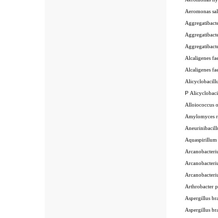
Aeromonas sal
Aggregatibact
Aggregatibact
Aggregatibact
Alcaligenes fae
Alcaligenes fae
Alicyclobacill
P
Alicyclobaci
Alloiococcus o
Amylomyces r
Aneurinibacill
Aquaspirillum
Arcanobacter
Arcanobacter
Arcanobacter
Arthrobacter 
Aspergillus bra
Aspergillus br