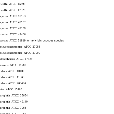
lwoffii
ATCC
15309
lwoffii
ATCC
17925
species
ATCC
10153
species
ATCC
49137
species
ATCC
49139
species
ATCC
49466
formerly Micrococcus species
species
ATCC
51819
s pleuropneumoniae
ATCC
27088
s pleuropneumoniae
ATCC
27090
dontolyticus
ATCC
17929
iscosus
ATCC
15987
ridans
ATCC
10400
ridans
ATCC
11563
ridans
ATCC
700406
viae
ATCC
15468
drophila
ATCC
35654
drophila
ATCC
49140
drophila
ATCC
7965
drophila
ATCC
7966