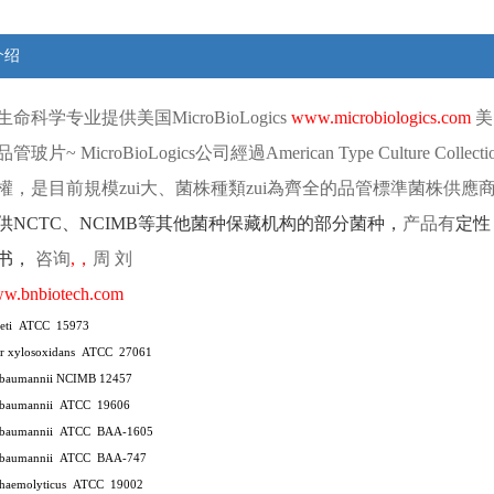
介绍
生命科学专业提供
美国
MicroBioLogics
www.microbiologics.com
美
品管玻片
~ MicroBioLogics
公司經過
American Type Culture Collect
權，是目前規模zui大、菌株種類zui為齊全的品管標準菌株供應
供
NCTC
、
NCIMB
等其他菌种保藏机构的部分菌种，
产品有
定性
书，
咨询
,
，
周
刘
w.bnbiotech.com
eti
ATCC
15973
r xylosoxidans
ATCC
27061
r baumannii NCIMB 12457
 baumannii
ATCC
19606
 baumannii
ATCC
BAA-1605
 baumannii
ATCC
BAA-747
 haemolyticus
ATCC
19002