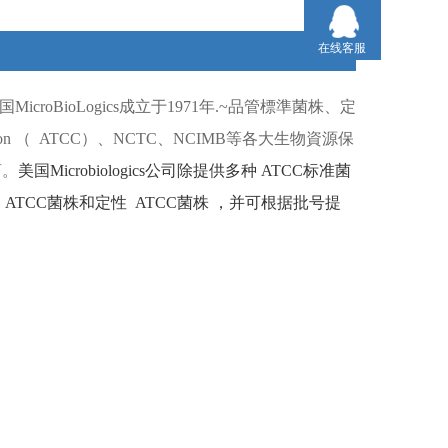
在线客服
国
MicroBioLogics
成立于
1971
年
.~
品管標準菌株、定
ion （
ATCC）
、
NCTC
、
NCIMB
等各大生物資源保
商。
美国
Microbiologics
公司除提供多种
ATCC
标准菌
ATCC
菌株和定性
ATCC
菌株
，并可根据批号提