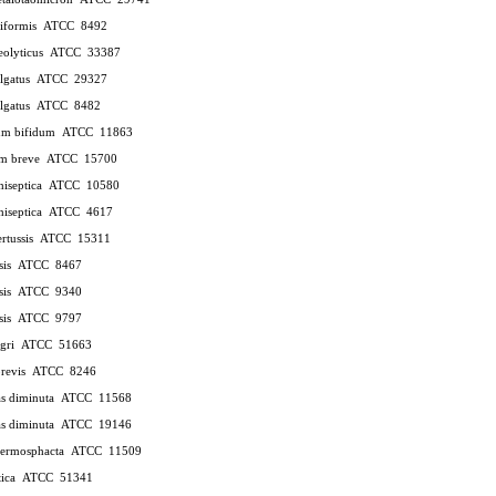
niformis
ATCC
8492
eolyticus
ATCC
33387
ulgatus
ATCC
29327
ulgatus
ATCC
8482
ium bifidum
ATCC
11863
um breve
ATCC
15700
hiseptica
ATCC
10580
hiseptica
ATCC
4617
rtussis
ATCC
15311
sis
ATCC
8467
sis
ATCC
9340
sis
ATCC
9797
agri
ATCC
51663
brevis
ATCC
8246
s diminuta
ATCC
11568
s diminuta
ATCC
19146
hermosphacta
ATCC
11509
tica
ATCC
51341