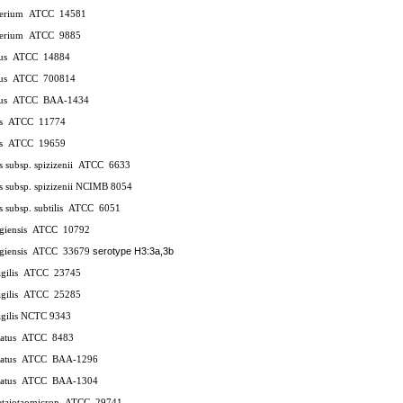
terium
ATCC
14581
terium
ATCC
9885
lus
ATCC
14884
lus
ATCC
700814
lus
ATCC
BAA-1434
is
ATCC
11774
is
ATCC
19659
is subsp. spizizenii
ATCC
6633
lis subsp. spizizenii NCIMB 8054
is subsp. subtilis
ATCC
6051
ngiensis
ATCC
10792
serotype H3:3a,3b
ngiensis
ATCC
33679
agilis
ATCC
23745
agilis
ATCC
25285
ragilis NCTC 9343
vatus
ATCC
8483
vatus
ATCC
BAA-1296
vatus
ATCC
BAA-1304
hetaiotaomicron
ATCC
29741