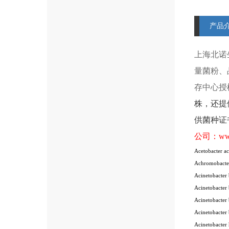
产品
上海北诺
量菌粉、
存中心授
株
，还提
供菌种证
公司：
ww
Acetobacter ac
Achromobacte
Acinetobacte
Acinetobacter
Acinetobacter
Acinetobacter
Acinetobacter