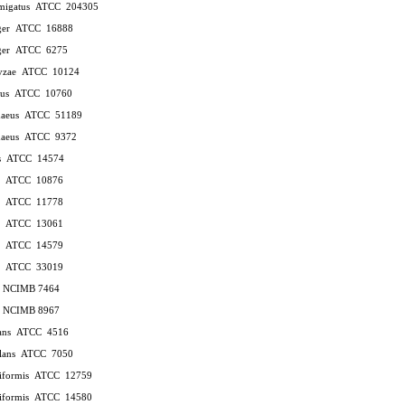
umigatus
ATCC
204305
ger
ATCC
16888
ger
ATCC
6275
ryzae
ATCC
10124
tus
ATCC
10760
haeus
ATCC
51189
haeus
ATCC
9372
s
ATCC
14574
s
ATCC
10876
s
ATCC
11778
s
ATCC
13061
s
ATCC
14579
s
ATCC
33019
us NCIMB 7464
us NCIMB 8967
lans
ATCC
4516
ulans
ATCC
7050
niformis
ATCC
12759
niformis
ATCC
14580