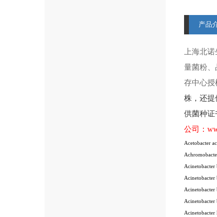
产品
上海北诺
量菌粉、
存中心授
株
，还提
供菌种证
公司：
ww
Acetobacter ac
Achromobacte
Acinetobacte
Acinetobacter
Acinetobacter
Acinetobacter
Acinetobacter