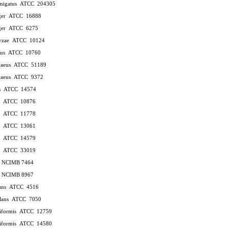
umigatus
ATCC
204305
ger
ATCC
16888
ger
ATCC
6275
ryzae
ATCC
10124
tus
ATCC
10760
haeus
ATCC
51189
haeus
ATCC
9372
s
ATCC
14574
s
ATCC
10876
s
ATCC
11778
s
ATCC
13061
s
ATCC
14579
s
ATCC
33019
us NCIMB 7464
us NCIMB 8967
lans
ATCC
4516
ulans
ATCC
7050
niformis
ATCC
12759
niformis
ATCC
14580