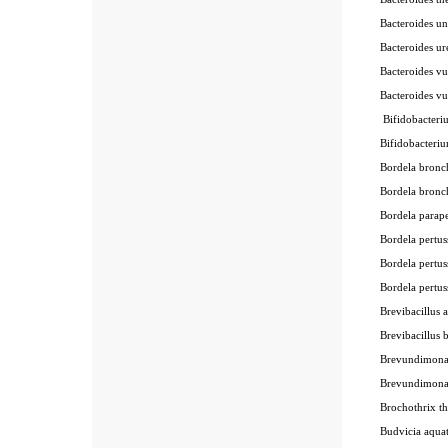
Bacteroides u
Bacteroides ur
Bacteroides v
Bacteroides v
Bifidobacter
Bifidobacteri
Bordela bronc
Bordela bronc
Bordela parape
Bordela pertus
Bordela pertus
Bordela pertus
Brevibacillus 
Brevibacillus 
Brevundimona
Brevundimona
Brochothrix t
Budvicia aqua