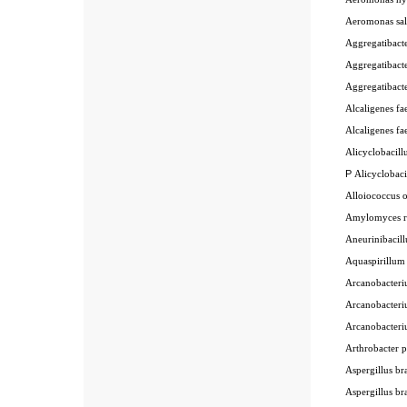
Aeromonas sal
Aggregatibact
Aggregatibact
Aggregatibact
Alcaligenes fae
Alcaligenes fae
Alicyclobacill
P
Alicyclobaci
Alloiococcus o
Amylomyces r
Aneurinibacill
Aquaspirillum
Arcanobacter
Arcanobacter
Arcanobacter
Arthrobacter 
Aspergillus bra
Aspergillus br