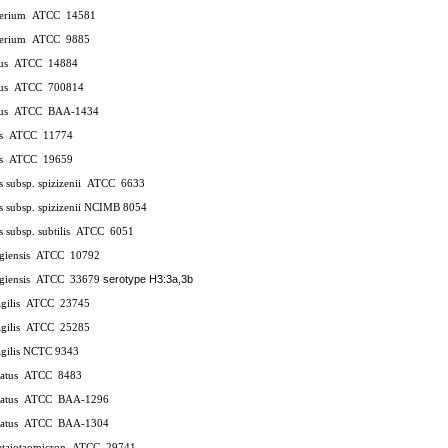
terium
ATCC
14581
terium
ATCC
9885
lus
ATCC
14884
lus
ATCC
700814
lus
ATCC
BAA-1434
is
ATCC
11774
is
ATCC
19659
is subsp. spizizenii
ATCC
6633
lis subsp. spizizenii NCIMB 8054
is subsp. subtilis
ATCC
6051
ngiensis
ATCC
10792
serotype H3:3a,3b
ngiensis
ATCC
33679
agilis
ATCC
23745
agilis
ATCC
25285
ragilis NCTC 9343
vatus
ATCC
8483
vatus
ATCC
BAA-1296
vatus
ATCC
BAA-1304
hetaiotaomicron
ATCC
29741