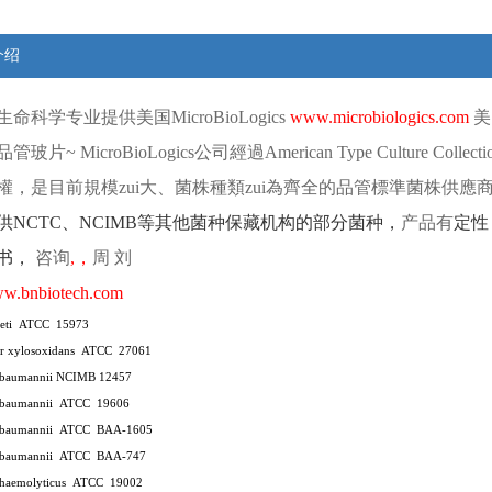
介绍
生命科学专业提供
美国
MicroBioLogics
www.microbiologics.com
美
品管玻片
~ MicroBioLogics
公司經過
American Type Culture Collect
權，是目前規模zui大、菌株種類zui為齊全的品管標準菌株供應
供
NCTC
、
NCIMB
等其他菌种保藏机构的部分菌种，
产品有
定性
书，
咨询
,
，
周
刘
w.bnbiotech.com
eti
ATCC
15973
r xylosoxidans
ATCC
27061
r baumannii NCIMB 12457
 baumannii
ATCC
19606
 baumannii
ATCC
BAA-1605
 baumannii
ATCC
BAA-747
 haemolyticus
ATCC
19002