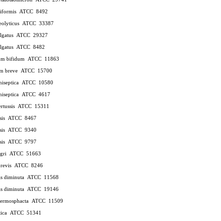
niformis
ATCC
8492
eolyticus
ATCC
33387
ulgatus
ATCC
29327
ulgatus
ATCC
8482
ium bifidum
ATCC
11863
um breve
ATCC
15700
hiseptica
ATCC
10580
hiseptica
ATCC
4617
rtussis
ATCC
15311
sis
ATCC
8467
sis
ATCC
9340
sis
ATCC
9797
agri
ATCC
51663
brevis
ATCC
8246
s diminuta
ATCC
11568
s diminuta
ATCC
19146
hermosphacta
ATCC
11509
tica
ATCC
51341