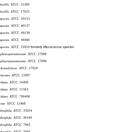
lwoffii
ATCC
15309
lwoffii
ATCC
17925
species
ATCC
10153
species
ATCC
49137
species
ATCC
49139
species
ATCC
49466
formerly Micrococcus species
species
ATCC
51819
s pleuropneumoniae
ATCC
27088
s pleuropneumoniae
ATCC
27090
dontolyticus
ATCC
17929
iscosus
ATCC
15987
ridans
ATCC
10400
ridans
ATCC
11563
ridans
ATCC
700406
viae
ATCC
15468
drophila
ATCC
35654
drophila
ATCC
49140
drophila
ATCC
7965
drophila
ATCC
7966