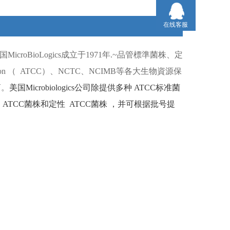
在线客服
国
MicroBioLogics
成立于
1971
年
.~
品管標準菌株、定
ion （
ATCC）
、
NCTC
、
NCIMB
等各大生物資源保
商。
美国
Microbiologics
公司除提供多种
ATCC
标准菌
ATCC
菌株和定性
ATCC
菌株
，并可根据批号提