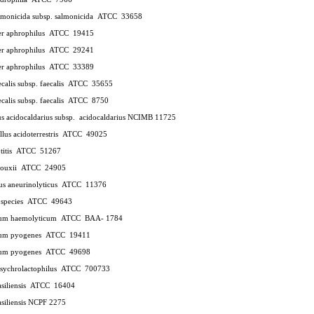
monicida subsp. salmonicida
ATCC
33658
er aphrophilus
ATCC
19415
er aphrophilus
ATCC
29241
er aphrophilus
ATCC
33389
calis subsp. faecalis
ATCC
35655
calis subsp. faecalis
ATCC
8750
us acidocaldarius subsp.
acidocaldarius NCIMB 11725
llus acidoterrestris
ATCC
49025
titis
ATCC
51267
ouxii
ATCC
24905
us aneurinolyticus
ATCC
11376
 species
ATCC
49643
ium haemolyticum
ATCC
BAA- 1784
ium pyogenes
ATCC
19411
ium pyogenes
ATCC
49698
psychrolactophilus
ATCC
700733
siliensis
ATCC
16404
asiliensis NCPF 2275