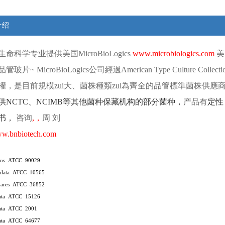
介绍
生命科学专业提供
美国
MicroBioLogics
www.microbiologics.com
美
品管玻片
~ MicroBioLogics
公司經過
American Type Culture Collect
權，是目前規模zui大、菌株種類zui為齊全的品管標準菌株供應
供
NCTC
、
NCIMB
等其他菌种保藏机构的部分菌种，
产品有
定性
书，
咨询
,
，
周
刘
w.bnbiotech.com
cans ATCC 90029
nulata ATCC 10565
hares ATCC 36852
rata ATCC 15126
rata ATCC 2001
rata ATCC 64677