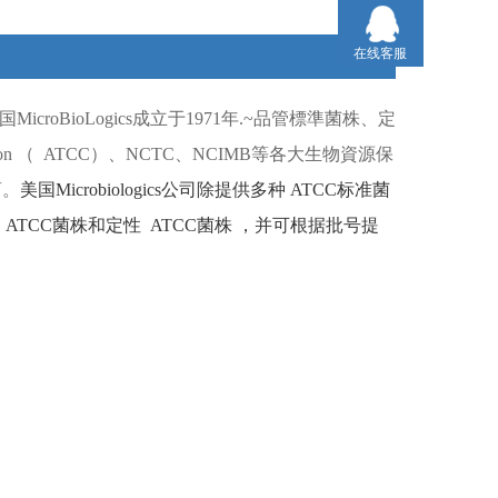
在线客服
国
MicroBioLogics
成立于
1971
年
.~
品管標準菌株、定
ion （
ATCC）
、
NCTC
、
NCIMB
等各大生物資源保
商。
美国
Microbiologics
公司除提供多种
ATCC
标准菌
ATCC
菌株和定性
ATCC
菌株
，并可根据批号提