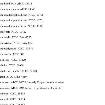
ium diphtheriae ATCC 13812
ium minutissimum ATCC 23348
ium pseudodiphtheriticum ATCC 10700
ium pseudodiphtheriticum ATCC 10701
ium pseudodiphtheriticum NCTC 11136
ium renale ATCC 19412
ium renale ATCC BAA-1785
ium striatum ATCC BAA-1293
ium urealyticum ATCC 43044
ium xerosis ATCC 373
muytjensii ATCC 51329
 albidus ATCC 66030
albidus var. albidus ATCC 34140
 gattii ATCC MYA-4560
 humicola ATCC 64676
formerly Cryptococcus humicolus
 humicola ATCC 9949
formerly Cryptococcus humicolus
 laurentii ATCC 18803
 laurentii ATCC 66036
 laurentii ATCC 76483