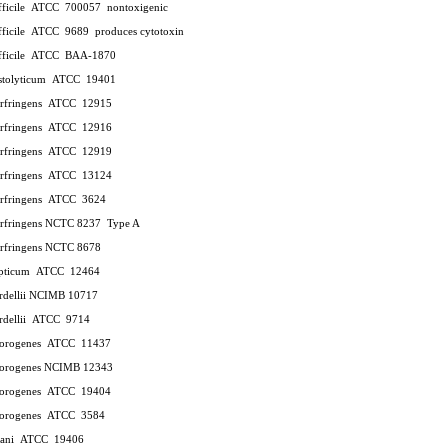
ifficile ATCC 700057
nontoxigenic
ifficile ATCC 9689
produces cytotoxin
difficile ATCC BAA-1870
histolyticum ATCC 19401
perfringens ATCC 12915
perfringens ATCC 12916
perfringens ATCC 12919
perfringens ATCC 13124
perfringens ATCC 3624
erfringens NCTC 8237
Type A
erfringens NCTC 8678
septicum ATCC 12464
ordellii NCIMB 10717
ordellii ATCC 9714
sporogenes ATCC 11437
sporogenes NCIMB 12343
sporogenes ATCC 19404
sporogenes ATCC 3584
tetani ATCC 19406