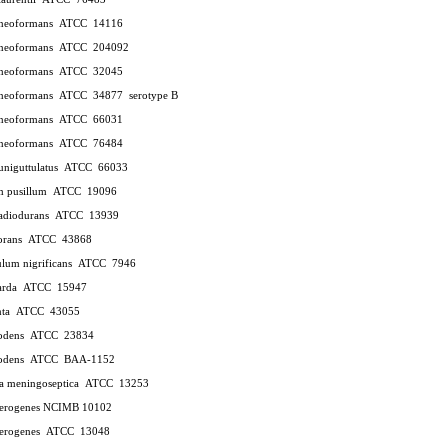
 neoformans ATCC 14116
 neoformans ATCC 204092
 neoformans ATCC 32045
s neoformans ATCC 34877
serotype B
 neoformans ATCC 66031
 neoformans ATCC 76484
 uniguttulatus ATCC 66033
um pusillum ATCC 19096
radiodurans ATCC 13939
ovorans ATCC 43868
ulum nigrificans ATCC 7946
 tarda ATCC 15947
lenta ATCC 43055
rrodens ATCC 23834
rrodens ATCC BAA-1152
gia meningoseptica ATCC 13253
 aerogenes NCIMB 10102
 aerogenes ATCC 13048