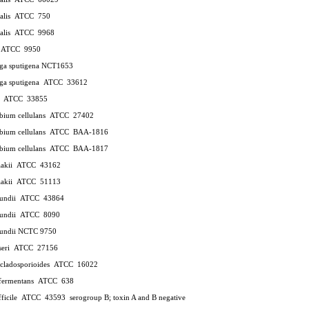
calis ATCC 750
icalis ATCC 9968
is ATCC 9950
ga sputigena NCT1653
ga sputigena ATCC 33612
ri ATCC 33855
obium cellulans ATCC 27402
robium cellulans ATCC BAA-1816
robium cellulans ATCC BAA-1817
raakii ATCC 43162
raakii ATCC 51113
reundii ATCC 43864
reundii ATCC 8090
reundii NCTC 9750
koseri ATCC 27156
 cladosporioides ATCC 16022
bifermentans ATCC 638
ifficile ATCC 43593
serogroup B; toxin A and B negative