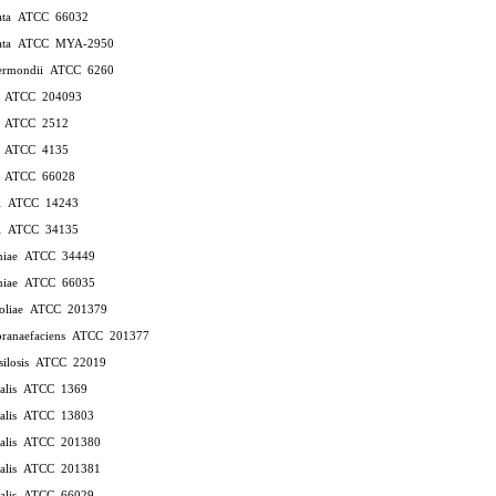
rata ATCC 66032
brata ATCC MYA-2950
liermondii ATCC 6260
yr ATCC 204093
r ATCC 2512
r ATCC 4135
r ATCC 66028
ei ATCC 14243
ei ATCC 34135
taniae ATCC 34449
taniae ATCC 66035
noliae ATCC 201379
ranaefaciens ATCC 201377
psilosis ATCC 22019
icalis ATCC 1369
icalis ATCC 13803
icalis ATCC 201380
icalis ATCC 201381
icalis ATCC 66029