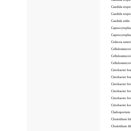
Candida tropi
Candida trop
Candida util
Capnocytopha
Capnocytopha
Cedecea nete
Cellulosimicr
Cellulosimic
Cellulosimic
Citrobacter b
Citrobacter b
Citrobacter f
Citrobacter f
Citrobacter f
Citrobacter 
Cladosporium
Clostridium 
Clostridium d