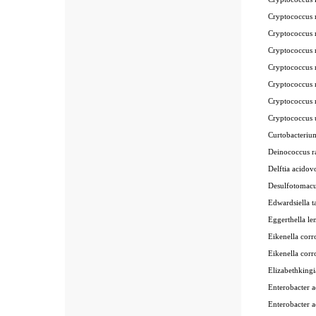
Cryptococcus
Cryptococcus
Cryptococcus
Cryptococcu
Cryptococcus
Cryptococcus
Cryptococcus
Curtobacteri
Deinococcus 
Delftia acid
Desulfotomac
Edwardsiella
Eggerthella 
Eikenella co
Eikenella co
Elizabethkin
Enterobacter
Enterobacter