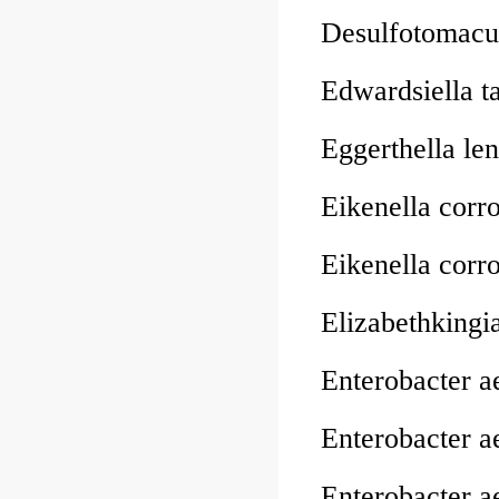
Desulfotomacu
Edwardsiella 
Eggerthella l
Eikenella cor
Eikenella co
Elizabethking
Enterobacter 
Enterobacter
Enterobacter