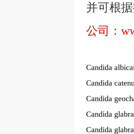
并可根据
公司：
ww
Candida albi
Candida cate
Candida geoc
Candida glab
Candida glab