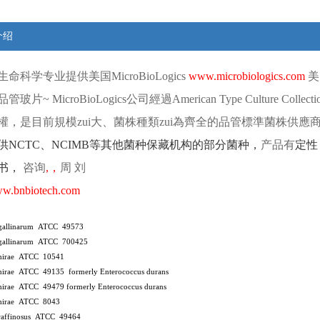
介绍
生命科学专业提供
美国
MicroBioLogics
www.microbiologics.com
美
品管玻片
~ MicroBioLogics
公司經過
American Type Culture Collect
權，是目前規模zui大、菌株種類zui為齊全的品管標準菌株供應
供
NCTC
、
NCIMB
等其他菌种保藏机构的部分菌种，
产品有
定性
书，
咨询
,
，
周
刘
w.bnbiotech.com
 gallinarum ATCC 49573
 gallinarum ATCC 700425
 hirae ATCC 10541
 hirae ATCC 49135
formerly Enterococcus durans
 hirae ATCC 49479
formerly Enterococcus durans
 hirae ATCC 8043
 raffinosus ATCC 49464