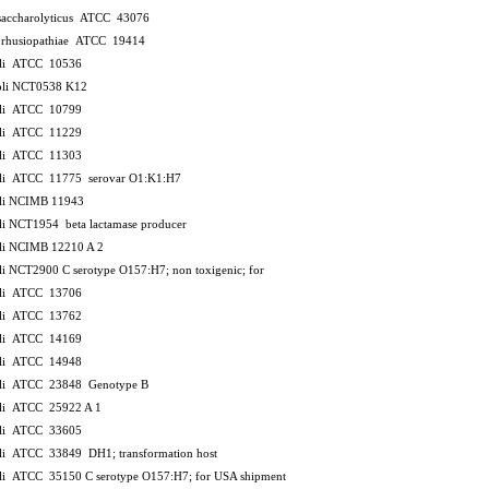
 saccharolyticus ATCC 43076
x rhusiopathiae ATCC 19414
coli ATCC 10536
coli NCT0538
K12
coli ATCC 10799
coli ATCC 11229
coli ATCC 11303
coli ATCC 11775
serovar O1:K1:H7
oli NCIMB 11943
oli NCT1954
beta lactamase producer
coli NCIMB 12210
A 2
oli NCT2900
C
serotype O157:H7; non toxigenic; for
coli ATCC 13706
coli ATCC 13762
coli ATCC 14169
coli ATCC 14948
coli ATCC 23848
Genotype B
coli ATCC 25922
A 1
coli ATCC 33605
coli ATCC 33849
DH1; transformation host
coli ATCC 35150
C
serotype O157:H7; for USA shipment