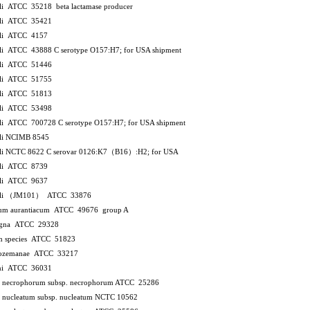
coli ATCC 35218
beta lactamase producer
coli ATCC 35421
coli ATCC 4157
coli ATCC 43888
C
serotype O157:H7; for USA shipment
coli ATCC 51446
coli ATCC 51755
coli ATCC 51813
coli ATCC 53498
coli ATCC 700728
C
serotype O157:H7; for USA shipment
oli NCIMB 8545
oli NCTC 8622
C
serovar 0126:K7（B16）:H2; for USA
coli ATCC 8739
coli ATCC 9637
 coli （JM101） ATCC 33876
ium aurantiacum ATCC 49676
group A
agna ATCC 29328
um species ATCC 51823
 bozemanae ATCC 33217
ani ATCC 36031
m necrophorum subsp. necrophorum ATCC 25286
m nucleatum subsp. nucleatum NCTC 10562