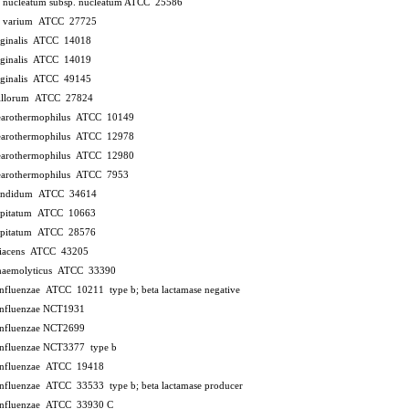
m nucleatum subsp. nucleatum ATCC 25586
m varium ATCC 27725
vaginalis ATCC 14018
vaginalis ATCC 14019
vaginalis ATCC 49145
illorum ATCC 27824
stearothermophilus ATCC 10149
stearothermophilus ATCC 12978
stearothermophilus ATCC 12980
tearothermophilus ATCC 7953
candidum ATCC 34614
apitatum ATCC 10663
apitatum ATCC 28576
adiacens ATCC 43205
haemolyticus ATCC 33390
influenzae ATCC 10211
type b; beta lactamase negative
influenzae NCT1931
influenzae NCT2699
influenzae NCT3377
type b
influenzae ATCC 19418
influenzae ATCC 33533
type b; beta lactamase producer
influenzae ATCC 33930
C