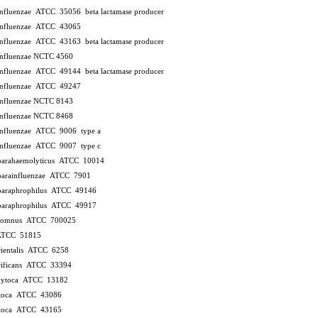
influenzae ATCC 35056
beta lactamase producer
influenzae ATCC 43065
influenzae ATCC 43163
beta lactamase producer
influenzae NCTC 4560
influenzae ATCC 49144
beta lactamase producer
influenzae ATCC 49247
influenzae NCTC 8143
influenzae NCTC 8468
influenzae ATCC 9006
type a
influenzae ATCC 9007
type c
parahaemolyticus ATCC 10014
parainfluenzae ATCC 7901
paraphrophilus ATCC 49146
paraphrophilus ATCC 49917
 somnus ATCC 700025
 ATCC 51815
orientalis ATCC 6258
trificans ATCC 33394
oxytoca ATCC 13182
xytoca ATCC 43086
xytoca ATCC 43165