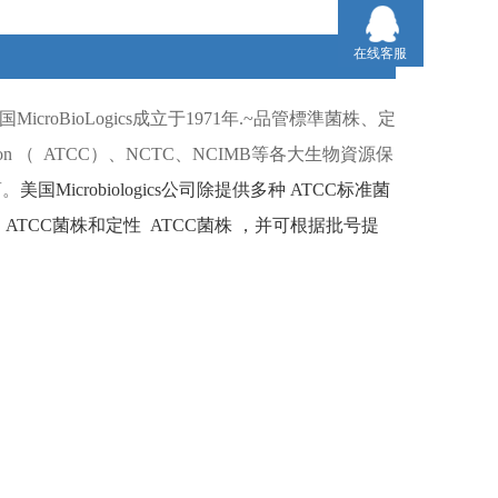
在线客服
国
MicroBioLogics
成立于
1971
年
.~
品管標準菌株、定
ion （
ATCC）
、
NCTC
、
NCIMB
等各大生物資源保
商。
美国
Microbiologics
公司除提供多种
ATCC
标准菌
ATCC
菌株和定性
ATCC
菌株
，并可根据批号提