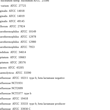
m nucleatum subsp. nucleatum ATCC 25586
m varium ATCC 27725
vaginalis ATCC 14018
vaginalis ATCC 14019
vaginalis ATCC 49145
illorum ATCC 27824
stearothermophilus ATCC 10149
stearothermophilus ATCC 12978
stearothermophilus ATCC 12980
tearothermophilus ATCC 7953
candidum ATCC 34614
apitatum ATCC 10663
apitatum ATCC 28576
adiacens ATCC 43205
haemolyticus ATCC 33390
influenzae ATCC 10211
type b; beta lactamase negative
influenzae NCT1931
influenzae NCT2699
influenzae NCT3377
type b
influenzae ATCC 19418
influenzae ATCC 33533
type b; beta lactamase producer
influenzae ATCC 33930
C