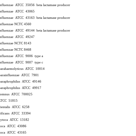
influenzae ATCC 35056
beta lactamase producer
influenzae ATCC 43065
influenzae ATCC 43163
beta lactamase producer
influenzae NCTC 4560
influenzae ATCC 49144
beta lactamase producer
influenzae ATCC 49247
influenzae NCTC 8143
influenzae NCTC 8468
influenzae ATCC 9006
type a
influenzae ATCC 9007
type c
parahaemolyticus ATCC 10014
parainfluenzae ATCC 7901
paraphrophilus ATCC 49146
paraphrophilus ATCC 49917
 somnus ATCC 700025
 ATCC 51815
orientalis ATCC 6258
trificans ATCC 33394
oxytoca ATCC 13182
xytoca ATCC 43086
xytoca ATCC 43165