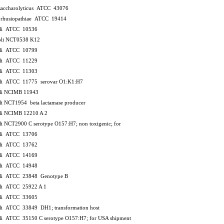
 saccharolyticus ATCC 43076
x rhusiopathiae ATCC 19414
coli ATCC 10536
coli NCT0538
K12
coli ATCC 10799
coli ATCC 11229
coli ATCC 11303
coli ATCC 11775
serovar O1:K1:H7
oli NCIMB 11943
oli NCT1954
beta lactamase producer
coli NCIMB 12210
A 2
oli NCT2900
C
serotype O157:H7; non toxigenic; for
coli ATCC 13706
coli ATCC 13762
coli ATCC 14169
coli ATCC 14948
coli ATCC 23848
Genotype B
coli ATCC 25922
A 1
coli ATCC 33605
coli ATCC 33849
DH1; transformation host
coli ATCC 35150
C
serotype O157:H7; for USA shipment