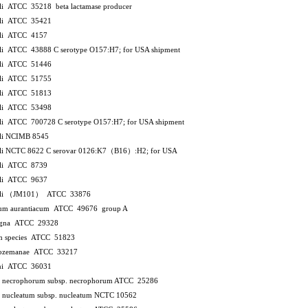
coli ATCC 35218
beta lactamase producer
coli ATCC 35421
coli ATCC 4157
coli ATCC 43888
C
serotype O157:H7; for USA shipment
coli ATCC 51446
coli ATCC 51755
coli ATCC 51813
coli ATCC 53498
coli ATCC 700728
C
serotype O157:H7; for USA shipment
oli NCIMB 8545
oli NCTC 8622
C
serovar 0126:K7（B16）:H2; for USA
coli ATCC 8739
coli ATCC 9637
 coli （JM101） ATCC 33876
ium aurantiacum ATCC 49676
group A
agna ATCC 29328
um species ATCC 51823
 bozemanae ATCC 33217
ani ATCC 36031
m necrophorum subsp. necrophorum ATCC 25286
m nucleatum subsp. nucleatum NCTC 10562