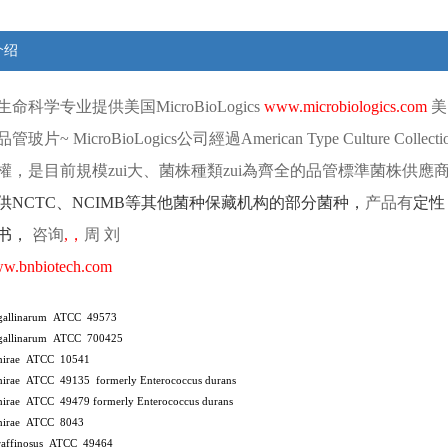
介绍
生命科学专业提供
美国
MicroBioLogics
www.microbiologics.com
美
品管玻片
~ MicroBioLogics
公司經過
American Type Culture Collect
權，是目前規模zui大、菌株種類zui為齊全的品管標準菌株供應
供
NCTC
、
NCIMB
等其他菌种保藏机构的部分菌种，
产品有
定性
书，
咨询
,
，
周
刘
w.bnbiotech.com
 gallinarum ATCC 49573
 gallinarum ATCC 700425
 hirae ATCC 10541
 hirae ATCC 49135
formerly Enterococcus durans
 hirae ATCC 49479
formerly Enterococcus durans
 hirae ATCC 8043
 raffinosus ATCC 49464