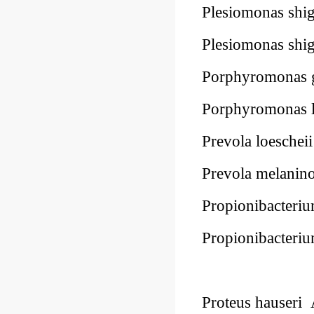
Plesiomonas sh
Plesiomonas sh
Porphyromonas 
Porphyromonas 
Prevola loesch
Prevola melani
Propionibacter
Propionibacter
Proteus hauser