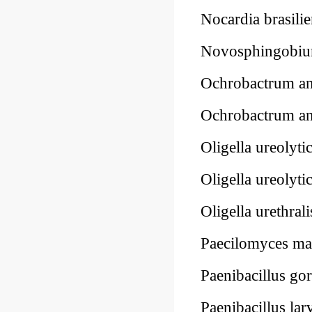
Nocardia brasil
Novosphingobi
Ochrobactrum a
Ochrobactrum 
Oligella ureoly
Oligella ureoly
Oligella urethr
Paecilomyces m
Paenibacillus 
Paenibacillus l