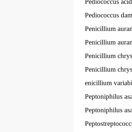
Pediococcus aci
Pediococcus d
Penicillium aur
Penicillium au
Penicillium ch
Penicillium ch
enicillium vari
Peptoniphilus a
Peptoniphilus a
Peptostreptoco