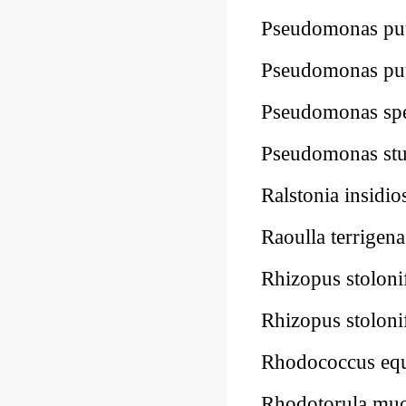
Pseudomonas p
Pseudomonas p
Pseudomonas s
Pseudomonas st
Ralstonia insi
Raoulla terrig
Rhizopus stol
Rhizopus stol
Rhodococcus e
Rhodotorula mu