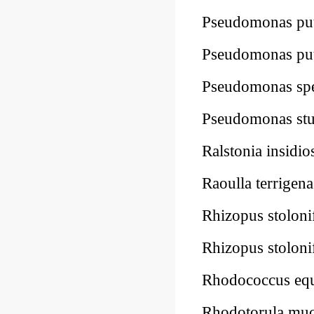
Pseudomonas p
Pseudomonas p
Pseudomonas s
Pseudomonas st
Ralstonia insi
Raoulla terrig
Rhizopus stol
Rhizopus stol
Rhodococcus e
Rhodotorula mu