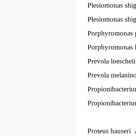
Plesiomonas sh
Plesiomonas sh
Porphyromonas 
Porphyromonas 
Prevola loesch
Prevola melani
Propionibacter
Propionibacter
Proteus hauser