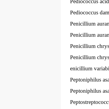
Pediococcus aci
Pediococcus d
Penicillium aur
Penicillium au
Penicillium ch
Penicillium ch
enicillium vari
Peptoniphilus a
Peptoniphilus a
Peptostreptoco