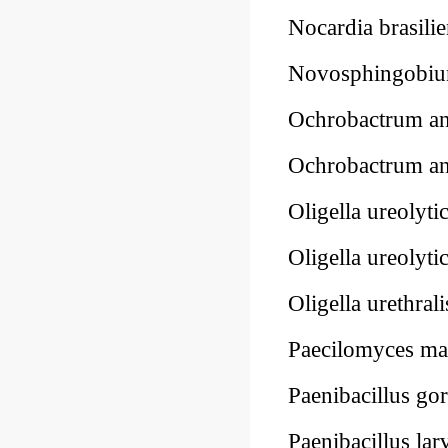
Nocardia brasil
Novosphingobi
Ochrobactrum a
Ochrobactrum 
Oligella ureoly
Oligella ureoly
Oligella urethr
Paecilomyces m
Paenibacillus 
Paenibacillus l