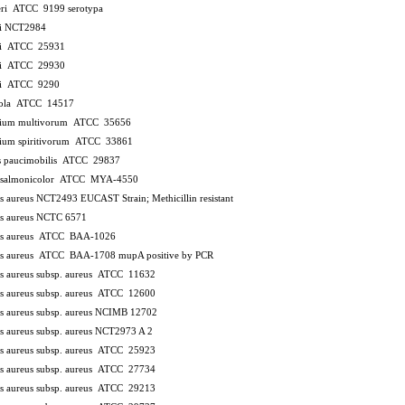
xneri ATCC 9199
serotypa
ei NCT2984
nei ATCC 25931
nei ATCC 29930
nei ATCC 9290
icola ATCC 14517
rium multivorum ATCC 35656
rium spiritivorum ATCC 33861
 paucimobilis ATCC 29837
s salmonicolor ATCC MYA-4550
us aureus NCT2493
EUCAST Strain; Methicillin resistant
us aureus NCTC 6571
us aureus ATCC BAA-1026
cus aureus ATCC BAA-1708
mupA positive by PCR
s aureus subsp. aureus ATCC 11632
s aureus subsp. aureus ATCC 12600
s aureus subsp. aureus NCIMB 12702
s aureus subsp. aureus NCT2973 A 2
s aureus subsp. aureus ATCC 25923
s aureus subsp. aureus ATCC 27734
s aureus subsp. aureus ATCC 29213