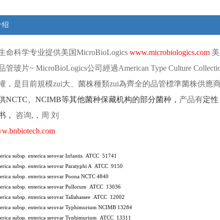
介绍
生命科学专业提供
美国
MicroBioLogics
www.microbiologics.com
美
品管玻片
~ MicroBioLogics
公司經過
American Type Culture Collect
權，是目前規模zui大、菌株種類zui為齊全的品管標準菌株供應
供
NCTC
、
NCIMB
等其他菌种保藏机构的部分菌种，
产品有
定性
书，
咨询
,
，
周
刘
w.bnbiotech.com
erica subsp. enterica serovar Infantis ATCC 51741
terica subsp. enterica serovar Paratyphi A ATCC 9150
terica subsp. enterica serovar Poona NCTC 4840
terica subsp. enterica serovar Pullorum ATCC 13036
terica subsp. enterica serovar Tallahassee ATCC 12002
terica subsp. enterica serovar Typhimurium NCIMB 13284
terica subsp. enterica serovar Typhimurium ATCC 13311