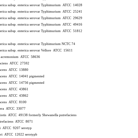
terica subsp. enterica serovar Typhimurium ATCC 14028
terica subsp. enterica serovar Typhimurium ATCC 25241
terica subsp. enterica serovar Typhimurium ATCC 29629
terica subsp. enterica serovar Typhimurium ATCC 49416
terica subsp. enterica serovar Typhimurium ATCC 51812
terica subsp. enterica serovar Typhimurium NCTC 74
terica subsp. enterica serovar Vellore ATCC 15611
is acremonium ATCC 58636
efaciens ATCC 27592
cescens ATCC 13880
cescens ATCC 14041
pigmented
cescens ATCC 14756
pigmented
cescens ATCC 43861
cescens ATCC 43862
cescens ATCC 8100
ifera ATCC 33077
aliotis ATCC 49138
formerly Shewanella putrefaciens
utrefaciens ATCC 8071
dii ATCC 9207
serotyp
xneri ATCC 12022
serotypb