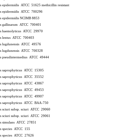
us epidermidis ATCC 51625
methicillin resistant
us epidermidis ATCC 700296
us epidermidis NCIMB 8853
us gallinarum ATCC 700401
us haemolyticus ATCC 29970
us lentus ATCC 700403
us lugdunensis ATCC 49576
us lugdunensis ATCC 700328
us pseudintermedius ATCC 49444
de BSL
us saprophyticus ATCC 15305
us saprophyticus ATCC 35552
us saprophyticus ATCC 43867
us saprophyticus ATCC 49453
us saprophyticus ATCC 49907
us saprophyticus ATCC BAA-750
s sciuri subsp. sciuri ATCC 29060
s sciuri subsp. sciuri ATCC 29061
us simulans ATCC 27851
us species ATCC 155
us species ATCC 27626