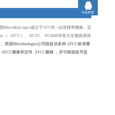
在线客服
国
MicroBioLogics
成立于
1971
年
.~
品管標準菌株、定
ion （
ATCC）
、
NCTC
、
NCIMB
等各大生物資源保
商。
美国
Microbiologics
公司除提供多种
ATCC
标准菌
ATCC
菌株和定性
ATCC
菌株
，并可根据批号提