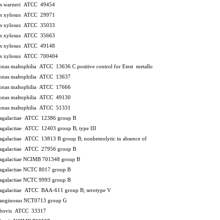
us warneri ATCC 49454
us xylosus ATCC 29971
us xylosus ATCC 35033
us xylosus ATCC 35663
us xylosus ATCC 49148
us xylosus ATCC 700404
onas maltophilia ATCC 13636 C
positive control for Etest metallo
onas maltophilia ATCC 13637
onas maltophilia ATCC 17666
onas maltophilia ATCC 49130
onas maltophilia ATCC 51331
s agalactiae ATCC 12386
group B
s agalactiae ATCC 12403
group B; type III
s agalactiae ATCC 13813 B
group B; nonhemolytic in absence of
s agalactiae ATCC 27956
group B
 agalactiae NCIMB 701348
group B
 agalactiae NCTC 8017
group B
 agalactiae NCTC 9993
group B
s agalactiae ATCC BAA-611
group B; serotype V
s anginosus NCT0713
group G
s bovis ATCC 33317