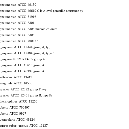
s pneumoniae ATCC 49150
s pneumoniae ATCC 49619 C
low level penicillin resistance by
s pneumoniae ATCC 51916
s pneumoniae ATCC 6301
s pneumoniae ATCC 6303
mucoid colonies
s pneumoniae ATCC 6305
s pneumoniae ATCC 700677
s pyogenes ATCC 12344
group A; typ
s pyogenes ATCC 12384
group A; type 3
s pyogenes NCIMB 13285
group A
s pyogenes ATCC 19615
group A
s pyogenes ATCC 49399
group A
 salivarius ATCC 13419
s sanguinis ATCC 10556
s species ATCC 12392
group F; typ
s species ATCC 12401
group B; type Ib
s thermophilus ATCC 19258
s uberis ATCC 700407
s uberis ATCC 9927
 vestibularis ATCC 49124
griseus subsp. griseus ATCC 10137