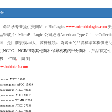
介绍
生命科学专业提供
美国
MicroBioLogics
www.microbiologics.com
美
品管玻片
~ MicroBioLogics
公司經過
American Type Culture Collect
權，是目前規模zui大、菌株種類zui為齊全的品管標準菌株供應
供
NCTC
、
NCIMB
等其他菌种保藏机构的部分菌种，
产品有
定性
书，
咨询
,
，
周
刘
w.bnbiotech.com
s mutans ATCC 35668
s parasanguinis ATCC 15909
s pasteurianus ATCC 49133
s pneumoniae ATCC 10015
s pneumoniae NCIMB 13286
s pneumoniae ATCC 27336
s pneumoniae ATCC 49136