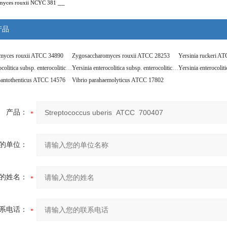
__
myces rouxii NCYC 381
产品
myces rouxii ATCC 34890
Zygosaccharomyces rouxii ATCC 28253
Yersinia ruckeri A
Yersinia enterocolitica subsp. enterocolitica ATCC 9610
Yersinia enterocolitica subsp. enterocolitica ATCC 27729
 pantothenticus ATCC 14576
Vibrio parahaemolyticus ATCC 17802
产品：
的单位：
的姓名：
系电话：