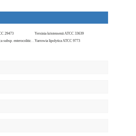
TCC 29473
Yersinia kristensenii ATCC 33639
Yersinia enterocolitica subsp. enterocolitica ATCC 23715
Yarrowia lipolytica ATCC 9773