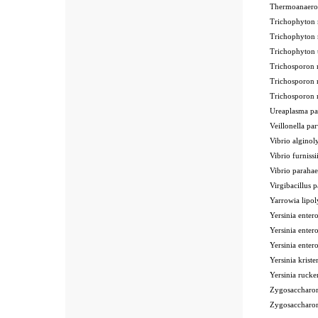
Thermoanaero
Trichophyton
Trichophyto
Trichophyton
Trichosporon
Trichosporon
Trichosporon
Ureaplasma 
Veillonella 
Vibrio algino
Vibrio furnis
Vibrio parah
Virgibacillus
Yarrowia lip
Yersinia enter
Yersinia enter
Yersinia enter
Yersinia kris
Yersinia ruc
Zygosaccharo
Zygosaccharo