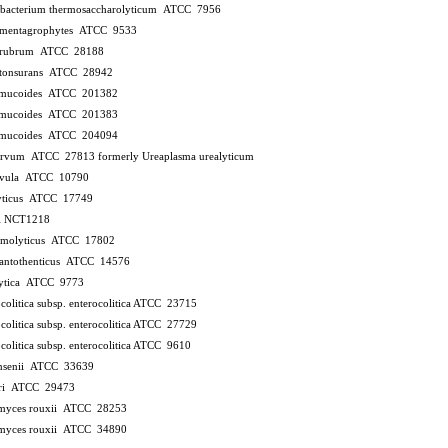
bacterium thermosaccharolyticum ATCC 7956
 mentagrophytes ATCC 9533
n rubrum ATCC 28188
 tonsurans ATCC 28942
 mucoides ATCC 201382
 mucoides ATCC 201383
 mucoides ATCC 204094
parvum ATCC 27813
formerly Ureaplasma urealyticum
parvula ATCC 10790
lyticus ATCC 17749
sii NCT1218
aemolyticus ATCC 17802
 pantothenticus ATCC 14576
olytica ATCC 9773
ocolitica subsp. enterocolitica ATCC 23715
ocolitica subsp. enterocolitica ATCC 27729
ocolitica subsp. enterocolitica ATCC 9610
tensenii ATCC 33639
keri ATCC 29473
myces rouxii ATCC 28253
myces rouxii ATCC 34890