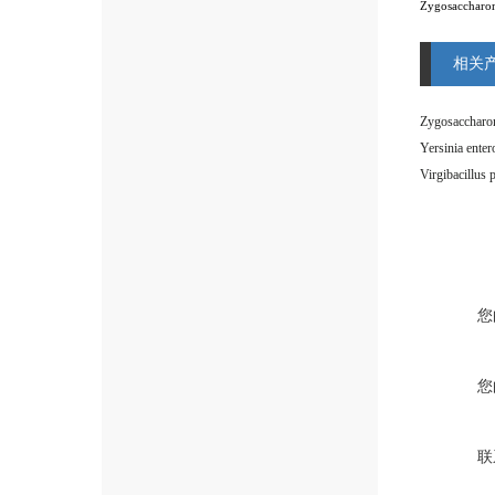
Zygosaccharo
相关
Zygosaccharo
Virgibacillus
您
您
联