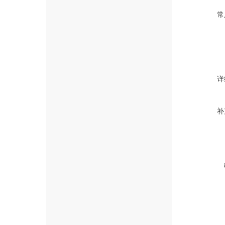
常
详
补