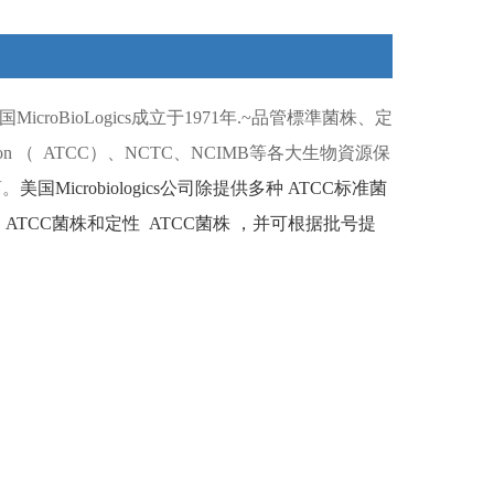
国
MicroBioLogics
成立于
1971
年
.~
品管標準菌株、定
ion （
ATCC）
、
NCTC
、
NCIMB
等各大生物資源保
商。
美国
Microbiologics
公司除提供多种
ATCC
标准菌
ATCC
菌株和定性
ATCC
菌株
，并可根据批号提