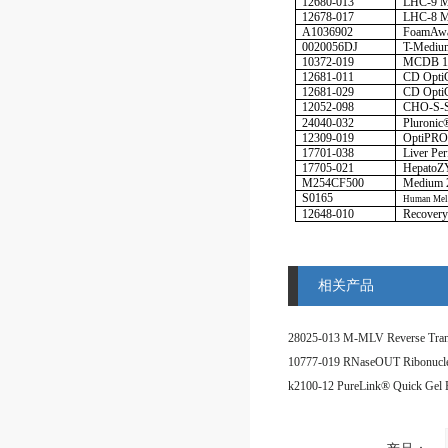
12680-013
LHC-9 M
12678-017
LHC-8 
A1036902
FoamAwa
0020056DJ
T-Medi
10372-019
MCDB 13
12681-011
CD Opt
12681-029
CD Opt
12052-098
CHO-S-
24040-032
Pluroni
12309-019
OptiPR
17701-038
Liver P
17705-021
Hepato
M254CF500
Medium 
S0165
Human Mel
12648-010
Recovery
相关产品