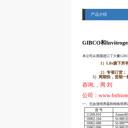
产品介绍
GIBCO
和Invitr
本公司从美国进口了大量GIB
1）Life
旗下所有品牌
2）
专项订货： L
3）
周期快，货期一般2
咨询,，周 刘
公司：
www.bnbiot
一、无血清培养基和特殊培养
货
号
11269-016
Amnio
10902-104
Sf-900 I
10902-088
Sf-900™
10902-096
Sf-900 