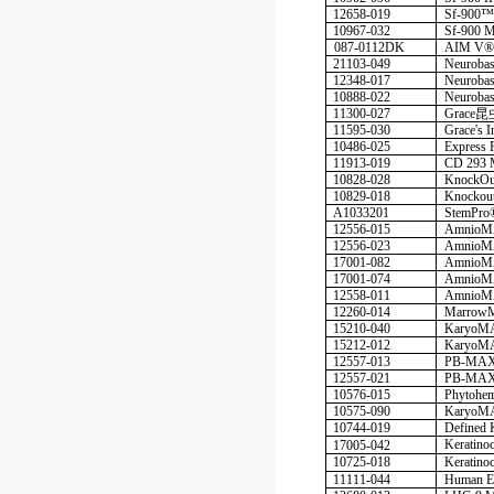
12658-019
Sf-900™
10967-032
Sf-900 
087-0112DK
AIM V
21103-049
Neurob
12348-017
Neuroba
10888-022
Neuroba
11300-027
Grace
昆
11595-030
Grace's 
10486-025
Express
11913-019
CD 293 
10828-028
KnockOu
10829-018
Knocko
A1033201
StemPr
12556-015
Amnio
12556-023
Amnio
17001-082
Amnio
17001-074
Amnio
12558-011
Amnio
12260-014
Marro
15210-040
KaryoM
15212-012
KaryoM
12557-013
PB-MA
12557-021
PB-MA
10576-015
Phytohe
10575-090
KaryoMA
10744-019
Defined
Keratin
17005-042
10725-018
Keratin
11111-044
Human E