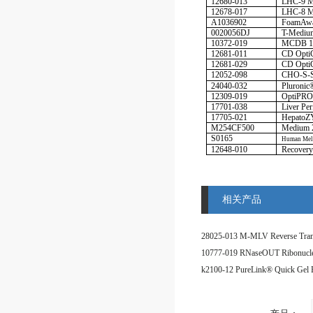
12680-013
LHC-9 M
12678-017
LHC-8 
A1036902
FoamAwa
0020056DJ
T-Medi
10372-019
MCDB 13
12681-011
CD Opt
12681-029
CD Opt
12052-098
CHO-S-
24040-032
Pluroni
12309-019
OptiPR
17701-038
Liver P
17705-021
Hepato
M254CF500
Medium 
S0165
Human Mel
12648-010
Recovery
相关产品