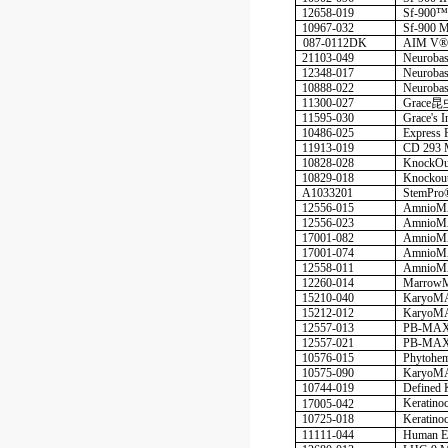
12658-019
Sf-900™
10967-032
Sf-900 
087-0112DK
AIM V
21103-049
Neurob
12348-017
Neuroba
10888-022
Neuroba
11300-027
Grace
昆
11595-030
Grace's 
10486-025
Express
11913-019
CD 293 
10828-028
KnockOu
10829-018
Knocko
A1033201
StemPr
12556-015
Amnio
12556-023
Amnio
17001-082
Amnio
17001-074
Amnio
12558-011
Amnio
12260-014
Marro
15210-040
KaryoM
15212-012
KaryoM
12557-013
PB-MA
12557-021
PB-MA
10576-015
Phytohe
10575-090
KaryoMA
10744-019
Defined
Keratin
17005-042
10725-018
Keratin
11111-044
Human E