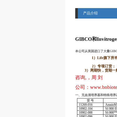
产品介绍
GIBCO
和Invitr
本公司从美国进口了大量GIB
1）Life
旗下所有品牌
2）
专项订货： L
3）
周期快，货期一般2
咨询,，周 刘
公司：
www.bnbiot
一、无血清培养基和特殊培养
货
号
11269-016
Amnio
10902-104
Sf-900 I
10902-088
Sf-900™
10902-096
Sf-900 