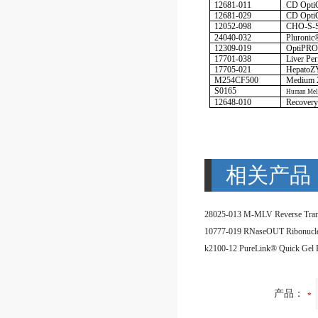
12681-011
CD Opt
12681-029
CD Opt
12052-098
CHO-S-
24040-032
Pluroni
12309-019
OptiPR
17701-038
Liver P
17705-021
Hepato
M254CF500
Medium 
S0165
Human Mel
12648-010
Recovery
相关产品
产品：