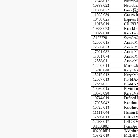
12348-017
Neuroba
10888-022
Neuroba
11300-027
Grace
昆
11595-030
Grace's 
10486-025
Express
11913-019
CD 293 
10828-028
KnockOu
10829-018
Knocko
A1033201
StemPr
12556-015
Amnio
12556-023
Amnio
17001-082
Amnio
17001-074
Amnio
12558-011
Amnio
12260-014
Marro
15210-040
KaryoM
15212-012
KaryoM
12557-013
PB-MA
12557-021
PB-MA
10576-015
Phytohe
10575-090
KaryoMA
10744-019
Defined
Keratin
17005-042
10725-018
Keratin
11111-044
Human E
12680-013
LHC-9 M
12678-017
LHC-8 
A1036902
FoamAwa
0020056DJ
T-Medi
10372-019
MCDB 13