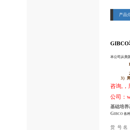
产品
GIBCO
本公司从美国
3）
咨询,，
公司：
w
基础培养
G
IBCO
各
货 号
名