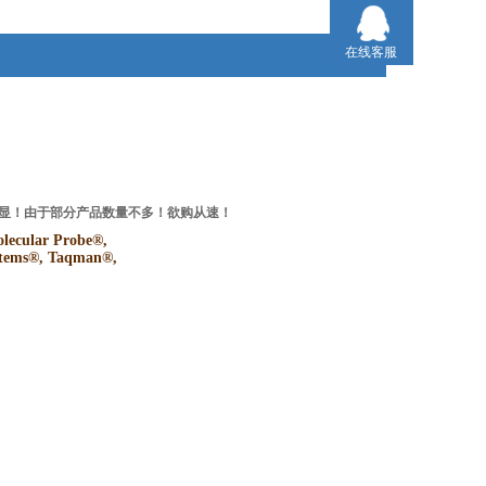
在线客服
势明显！由于部分产品数量不多！欲购从速！
ular Probe®,
ystems®, Taqman®,