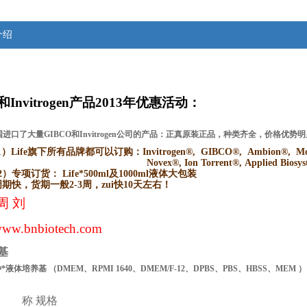
介绍
和Invitrogen产品2013年优惠活动：
进口了大量GIBCO和Invitrogen公司的产品：正真原装正品，种类齐全，价格优
1）Life
旗下所有品牌都可以订购：Invitrogen®, GIBCO®, Ambion®, Molec
Novex®, Ion Torrent®, Applied Bios
2）
专项订货： Life*500ml及1000ml液体大包装
周期快，货期一般2-3周，zui快10天左右！
周 刘
ww.bnbiotech.com
基
种*液体培养基
（
DMEM、RPMI
1640、DMEM/F-12、DPBS、PBS、HBSS、MEM
）
 称
规格