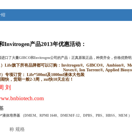
介绍
和Invitrogen产品2013年优惠活动：
进口了大量GIBCO和Invitrogen公司的产品：正真原装正品，种类齐全，价格优
1）Life
旗下所有品牌都可以订购：Invitrogen®, GIBCO®, Ambion®, Molec
Novex®, Ion Torrent®, Applied Bios
2）
专项订货： Life*500ml及1000ml液体大包装
周期快，货期一般2-3周，zui快10天左右！
周 刘
ww.bnbiotech.com
基
种*液体培养基
（
DMEM、RPMI
1640、DMEM/F-12、DPBS、PBS、HBSS、MEM
）
 称
规格