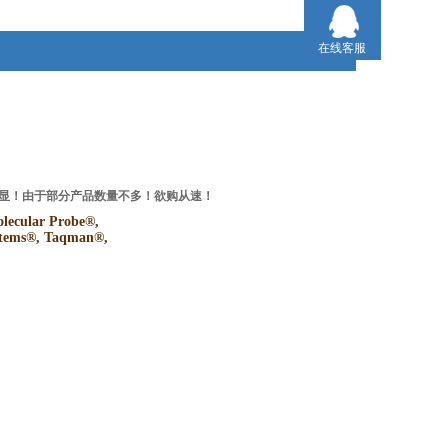
在线客服
势明显！由于部分产品数量不多！欲购从速！
ular Probe®,
ystems®, Taqman®,