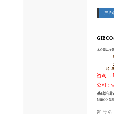
产品
GIBCO
本公司从美国
3）
咨询,，
公司：
w
基础培养
G
IBCO
各
货 号
名