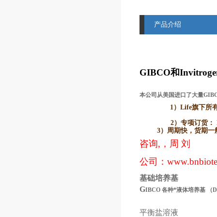
产品介绍
GIBCO
和Invitr
本公司从美国进口了大量GIB
1）Life
旗下所有品牌
2）
专项订货： L
3）
周期快，货期一般2
咨询,，周 刘
公司：
www.bnbiot
基础培养基
G
IBCO
各种*液体培养基
（
平衡盐溶液