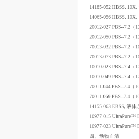
14185-052
HBSS, 10
14065-056
HBSS, 10
20012-027
PBS--7.2
20012-050
PBS--7.2
70013-032
PBS--7.2（
70013-073
PBS--7.2（
10010-023
PBS--7.4
10010-049
PBS--7.4
70011-044
PBS--7.4（
70011-069
PBS--7.4（
14155-063
EBSS, 液体
10977-015
UltraPure™ D
10977-023
UltraPure™ D
四、动物血清