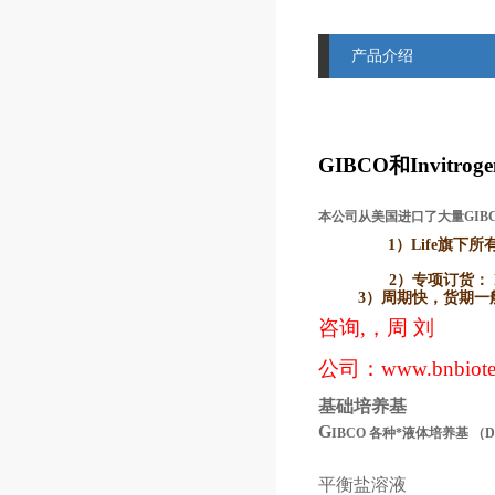
产品介绍
GIBCO
和Invitr
本公司从美国进口了大量GIB
1）Life
旗下所有品牌
2）
专项订货： L
3）
周期快，货期一般2
咨询,，周 刘
公司：
www.bnbiot
基础培养基
G
IBCO
各种*液体培养基
（
平衡盐溶液