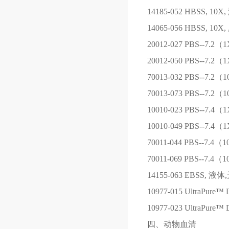
14185-052
HBSS, 10
14065-056
HBSS, 10
20012-027
PBS--7.2
20012-050
PBS--7.2
70013-032
PBS--7.2（
70013-073
PBS--7.2（
10010-023
PBS--7.4
10010-049
PBS--7.4
70011-044
PBS--7.4（
70011-069
PBS--7.4（
14155-063
EBSS, 液体
10977-015
UltraPure™ D
10977-023
UltraPure™ D
四、动物血清