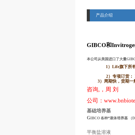
产品介绍
GIBCO
和Invitr
本公司从美国进口了大量GIB
1）Life
旗下所有品牌
2）
专项订货： L
3）
周期快，货期一般2
咨询,，周 刘
公司：
www.bnbiot
基础培养基
G
IBCO
各种*液体培养基
（
平衡盐溶液