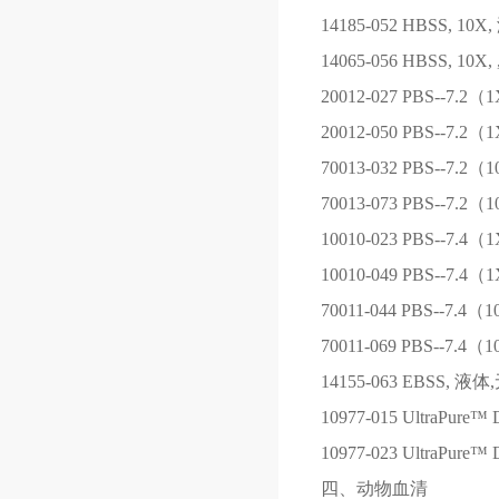
14185-052
HBSS, 10
14065-056
HBSS, 10
20012-027
PBS--7.2
20012-050
PBS--7.2
70013-032
PBS--7.2（
70013-073
PBS--7.2（
10010-023
PBS--7.4
10010-049
PBS--7.4
70011-044
PBS--7.4（
70011-069
PBS--7.4（
14155-063
EBSS, 液体
10977-015
UltraPure™ D
10977-023
UltraPure™ D
四、动物血清