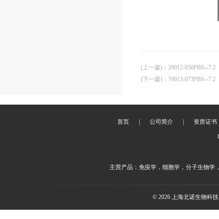
(上一篇)
：
20012-050PBS--7
(下一篇)
：
70013-073PBS--7
首页
|
公司简介
|
资质证书
主营产品：免疫学，细胞学，分子生物学
© 2026 上海北诺生物科技有