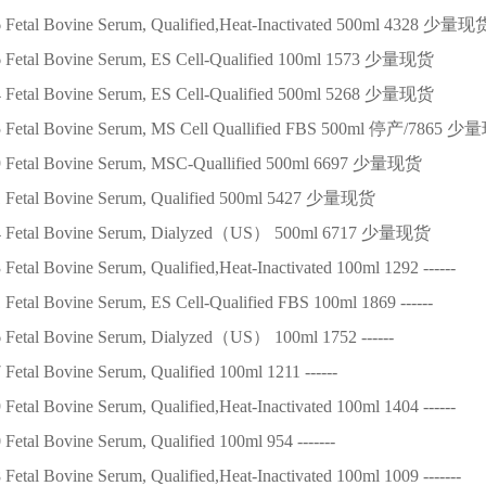
6
Fetal Bovine Serum, Qualified,Heat-Inactivated
500ml
4328
少量现
6
Fetal Bovine Serum, ES Cell-Qualified
100ml
1573
少量现货
4
Fetal Bovine Serum, ES Cell-Qualified
500ml
5268
少量现货
5
Fetal Bovine Serum, MS Cell Quallified FBS
500ml
停产/7865
少量
9
Fetal Bovine Serum, MSC-Quallified
500ml
6697
少量现货
1
Fetal Bovine Serum, Qualified
500ml
5427
少量现货
4
Fetal Bovine Serum, Dialyzed（US）
500ml
6717
少量现货
3
Fetal Bovine Serum, Qualified,Heat-Inactivated
100ml
1292
------
1
Fetal Bovine Serum, ES Cell-Qualified FBS
100ml
1869
------
6
Fetal Bovine Serum, Dialyzed（US）
100ml
1752
------
7
Fetal Bovine Serum, Qualified
100ml
1211
------
9
Fetal Bovine Serum, Qualified,Heat-Inactivated
100ml
1404
------
0
Fetal Bovine Serum, Qualified
100ml
954
-------
8
Fetal Bovine Serum, Qualified,Heat-Inactivated
100ml
1009
-------