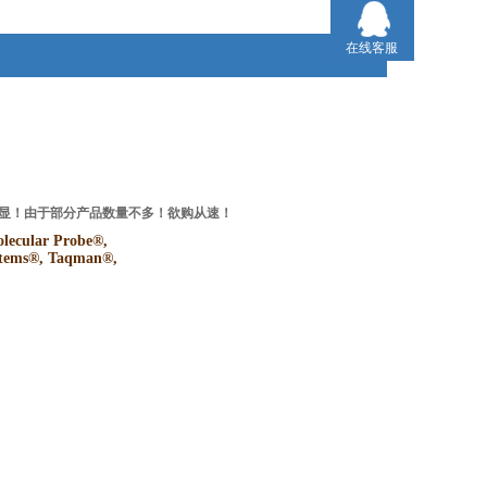
在线客服
势明显！由于部分产品数量不多！欲购从速！
ular Probe®,
ystems®, Taqman®,