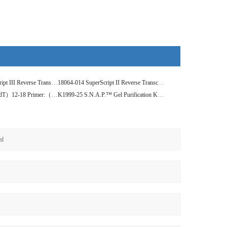
18080-044 SuperScript III Reverse Transcriptase: （200U/ul） 10,000U
18064-014 SuperScript II Reverse Transcriptase：（200U/ul） 10,000U
18418-012 Oligo（dT）12-18 Primer:（0.5ug/ul） 25ug
K1999-25 S.N.A.P.™ Gel Purification Kit 25 RXN