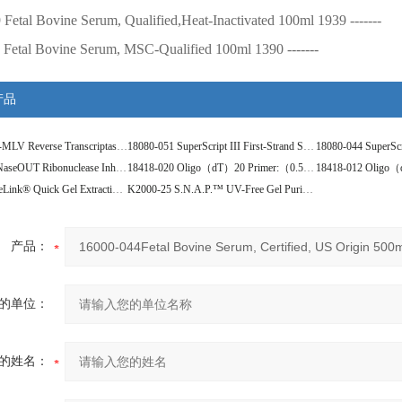
9
Fetal Bovine Serum, Qualified,Heat-Inactivated
100ml
1939
-------
Fetal Bovine Serum, MSC-Qualified
100ml
1390
-------
产品
28025-013 M-MLV Reverse Transcriptase 40,000U
18080-051 SuperScript III First-Strand Synthesis Kit 50 rxn
10777-019 RNaseOUT Ribonuclease Inhibitor：（40U/ul） 5,000U
18418-020 Oligo（dT）20 Primer:（0.5uM） 50ul
k2100-12 PureLink® Quick Gel Extraction Kit 50 RXN
K2000-25 S.N.A.P.™ UV-Free Gel Purification Kit 25 RXN
产品：
的单位：
的姓名：