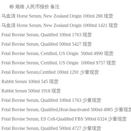
 称
规格
人民币报价
备注
0
马血清 Horse Serum, New Zealand Origin
100ml
288
现货
4
马血清 Horse Serum, New Zealand Origin
1000ml
1421
现货
3
Fetal Bovine Serum, Qualified
100ml
1763
现货
1
Fetal Bovine Serum, Qualified
500ml
5427
现货
4
Fetal Bovine Serum, Certified, US Origin
500ml
4990
现货
9
Fetal Bovine Serum, Certified, US Origin
1000ml
9757
现货
6
Fetal Bovine Serum,Certified
100ml
1291
少量现货
9
Rabbit Serum
100ml
545
现货
7
Rabbit Serum
500ml
1918
现货
3
Fetal Bovine Serum, Qualified
100ml
1763
少量现货
1
Fetal Bovine Serum, Qualified,Heat-Inactivated
500ml
4985
少量现
9
Fetal Bovine Serum, ES Cell-Qualified FBS
500ml
6324
少量现货
9
Fetal Bovine Serum, Qualified
500ml
4727
少量现货