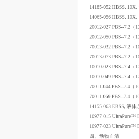
14185-052
HBSS, 10
14065-056
HBSS, 10
20012-027
PBS--7.2
20012-050
PBS--7.2
70013-032
PBS--7.2（
70013-073
PBS--7.2（
10010-023
PBS--7.4
10010-049
PBS--7.4
70011-044
PBS--7.4（
70011-069
PBS--7.4（
14155-063
EBSS, 液体
10977-015
UltraPure™ D
10977-023
UltraPure™ D
四、动物血清