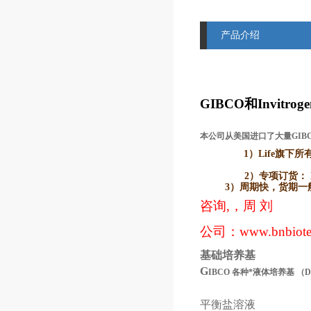
产品介绍
GIBCO
和Invitr
本公司从美国进口了大量GIB
1）Life
旗下所有品牌
2）
专项订货： L
3）
周期快，货期一般2
咨询,，周 刘
公司：
www.bnbiot
基础培养基
G
IBCO
各种*液体培养基
（
平衡盐溶液