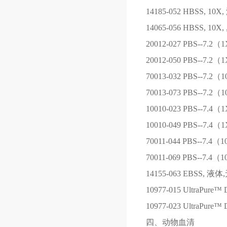
14185-052
HBSS, 10
14065-056
HBSS, 10
20012-027
PBS--7.2
20012-050
PBS--7.2
70013-032
PBS--7.2（
70013-073
PBS--7.2（
10010-023
PBS--7.4
10010-049
PBS--7.4
70011-044
PBS--7.4（
70011-069
PBS--7.4（
14155-063
EBSS, 液体
10977-015
UltraPure™ D
10977-023
UltraPure™ D
四、动物血清