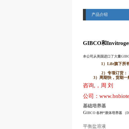
产品介绍
GIBCO
和Invitr
本公司从美国进口了大量GIB
1）Life
旗下所有品牌
2）
专项订货： L
3）
周期快，货期一般2
咨询,，周 刘
公司：
www.bnbiot
基础培养基
G
IBCO
各种*液体培养基
（
平衡盐溶液