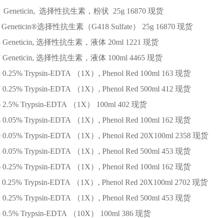
8
Geneticin, 选择性抗生素，粉状
25g
16870
现货
Geneticin®选择性抗生素（G418 Sulfate）
25g
16870
现货
5
Geneticin, 选择性抗生素，液体
20ml
1221
现货
7
Geneticin, 选择性抗生素，液体
100ml
4465
现货
5
0.25% Trypsin-EDTA （1X）, Phenol Red
100ml
163
现货
7
0.25% Trypsin-EDTA （1X）, Phenol Red
500ml
412
现货
6
2.5% Trypsin-EDTA （1X）
100ml
402
现货
4
0.05% Trypsin-EDTA （1X）, Phenol Red
100ml
162
现货
0
0.05% Trypsin-EDTA （1X）, Phenol Red
20X100ml
2358
现货
2
0.05% Trypsin-EDTA （1X）, Phenol Red
500ml
453
现货
6
0.25% Trypsin-EDTA （1X）, Phenol Red
100ml
162
现货
0.25% Trypsin-EDTA （1X）, Phenol Red
20X100ml
2702
现货
2
0.25% Trypsin-EDTA （1X）, Phenol Red
500ml
453
现货
4
0.5% Trypsin-EDTA （10X）
100ml
386
现货