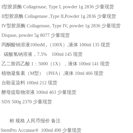
7
I型胶原酶 Collagenase, Type I, powder
1g
2836
少量现货
5
II型胶原酶 Collagenase ,Type II,Powder
1g
2836
少量现货
9
IV型胶原酶 Collagenase, Type IV, powder
1g
2836
少量现货
1
Dispase, powder
5g
8077
少量现货
0
丙酮酸钠溶液100mM ,（100X）,液体
100ml
135
现货
94
碳酸氢钠溶液，7.5%
100ml
145
现货
6
乙二胺四乙酸 1：5000（1X），液体
100ml
141
现货
5
植物凝集素（M型）（PHA）,液体
10ml
466
现货
1
台盼蓝染料
100ml
212
现货
9
酵母提取物溶液
100ml
463
少量现货
7
SDS
500g
2370
少量现货
 称
规格
人民币报价
备注
StemPro Accutase®
100ml
490
少量现货