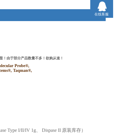
在线客服
势明显！由于部分产品数量不多！欲购从速！
ular Probe®,
ystems®, Taqman®,
e I/II/IV 1g、 Dispase II 原装库存）