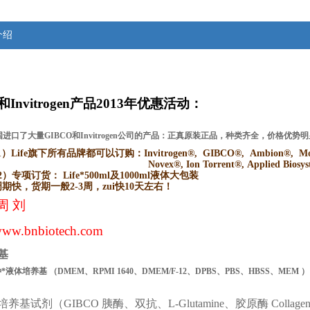
介绍
和Invitrogen产品2013年优惠活动：
进口了大量GIBCO和Invitrogen公司的产品：正真原装正品，种类齐全，价格优
1）Life
旗下所有品牌都可以订购：Invitrogen®, GIBCO®, Ambion®, Molec
Novex®, Ion Torrent®, Applied Bios
2）
专项订货： Life*500ml及1000ml液体大包装
周期快，货期一般2-3周，zui快10天左右！
周 刘
ww.bnbiotech.com
基
种*液体培养基
（
DMEM、RPMI
1640、DMEM/F-12、DPBS、PBS、HBSS、MEM
）
试剂（GIBCO 胰酶、双抗、L-Glutamine、胶原酶 Collagenase Typ