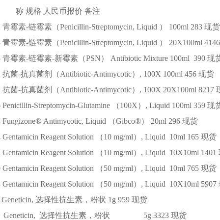
 称
规格
人民币报价
备注
2
青霉素-链霉素（Penicillin-Streptomycin, Liquid ）
100ml
283
现货
3
青霉素-链霉素（Penicillin-Streptomycin, Liquid ）
20X100ml
4146
5
青霉素-链霉素-新霉素（PSN） Antibiotic Mixture
100ml
390
现
2
抗菌-抗真菌剂（Antibiotic-Antimycotic）, 100X
100ml
456
现货
2
抗菌-抗真菌剂（Antibiotic-Antimycotic）, 100X
20X100ml
8217
6
Penicillin-Streptomycin-Glutamine （100X）, Liquid
100ml
359
现
8
Fungizone® Antimycotic, Liquid （Gibco®）
20ml
296
现货
4
Gentamicin Reagent Solution （10 mg/ml）, Liquid
10ml
165
现货
2
Gentamicin Reagent Solution （10 mg/ml）, Liquid
10X10ml
1401
0
Gentamicin Reagent Solution （50 mg/ml）, Liquid
10ml
765
现货
8
Gentamicin Reagent Solution （50 mg/ml）, Liquid
10X10ml
5907
Geneticin, 选择性抗生素，粉状
1g
959
现货
1
Geneticin, 选择性抗生素，粉状
5g
3323
现货