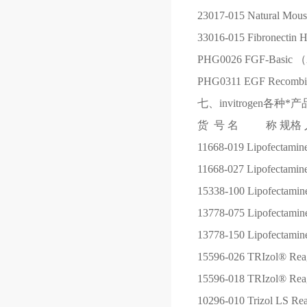
23017-015
Natural Mous
33016-015
Fibronectin 
PHG0026
FGF-Basic （
PHG0311
EGF Recombi
七、invitrogen各种*产
货 号
名 称
规格
11668-019
Lipofectamin
11668-027
Lipofectamin
15338-100
Lipofectam
13778-075
Lipofectam
13778-150
Lipofectam
15596-026
TRIzol® Rea
15596-018
TRIzol® Re
10296-010
Trizol LS Re