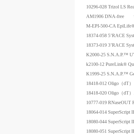
10296-028
Trizol LS Re
AM1906
DNA-free 9
M-EPI-500-CA
EpiLife
18374-058
5’RACE Syste
18373-019
3’RACE Syste
K2000-25
S.N.A.P.™ UV-
k2100-12
PureLink® Qui
K1999-25
S.N.A.P.™ Gel
18418-012
Oligo（dT）1
18418-020
Oligo（dT）2
10777-019
RNaseOUT Ri
18064-014
SuperScript 
18080-044
SuperScript 
18080-051
SuperScript II