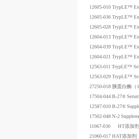
12605-010
TrypLE™ Ex
12605-036
TrypLE™ Ex
12605-028
TrypLE™ Ex
12604-013
TrypLE™ E
12604-039
TrypLE™ E
12604-021
TrypLE™ E
12563-011
TrypLE™ S
12563-029
TrypLE™ S
27250-018
胰蛋白酶（1
17504-044
B-27® Seru
12587-010
B-27® Supp
17502-048
N-2 Supple
11067-030
HT添加
21060-017
HAT添加剂