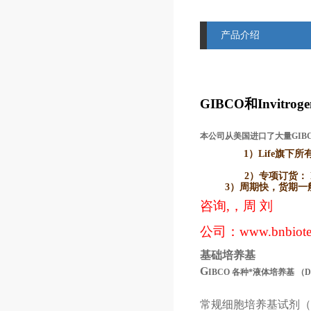
产品介绍
GIBCO
和Invitr
本公司从美国进口了大量GIB
1）Life
旗下所有品牌
2）
专项订货： L
3）
周期快，货期一般2
咨询,，周 刘
公司：
www.bnbiot
基础培养基
G
IBCO
各种*液体培养基
（
常规细胞培养基试剂（GIBCO 