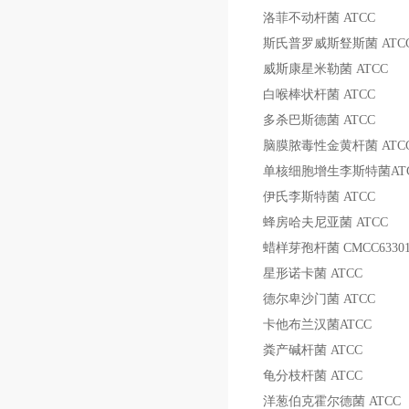
洛菲不动杆菌
ATCC
斯氏普罗威斯豋斯菌
ATC
威斯康星米勒菌
ATCC
白喉棒状杆菌
ATCC
多杀巴斯德菌
ATCC
脑膜脓毒性金黄杆菌
ATC
单核细胞增生李斯特菌
AT
伊氏李斯特菌
ATCC
蜂房哈夫尼亚菌
ATCC
蜡样芽孢杆菌
CMCC6330
星形诺卡菌
ATCC
德尔卑沙门菌
ATCC
卡他布兰汉菌
ATCC
粪产碱杆菌
ATCC
龟分枝杆菌
ATCC
洋葱伯克霍尔德菌
ATCC