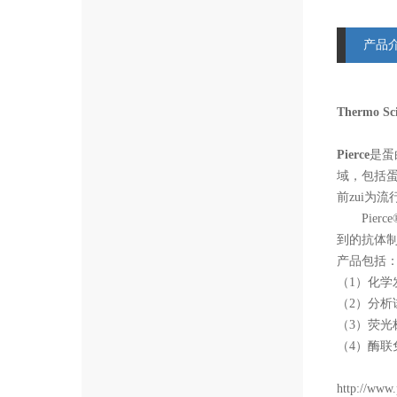
产品
Thermo Sci
Pierce
是蛋
域，包括
前zui为
Pierce
到的抗体
产品包括
（
1
）化学
（
2
）分析
（
3
）荧光
（
4
）酶联
http://www.