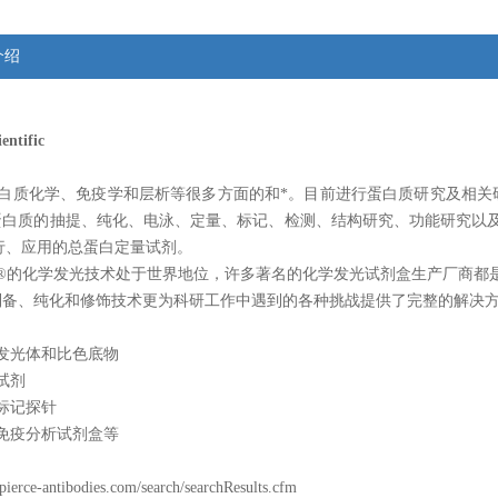
介绍
entific
白质化学、免疫学和层析等很多方面的和*。目前进行蛋白质研究及相关
蛋白质的抽提、纯化、电泳、定量、标记、检测、结构研究、功能研究以
流行、应用的总蛋白定量试剂。
®的化学发光技术处于世界地位，许多著名的化学发光试剂盒生产厂商都
制备、纯化和修饰技术更为科研工作中遇到的各种挑战提供了完整的解决
：
发光体和比色底物
试剂
标记探针
免疫分析试剂盒等
pierce-antibodies.com/search/searchResults.cfm