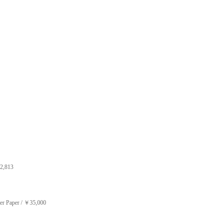
2,813
ter Paper
/
￥
35,000