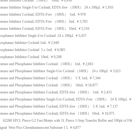
rotease Inhibitor Cocktail （100X）
10mL
￥
6,430
rotease Inhibitor Single-Use Cocktail, EDTA-free （100X）
24 x 100µL
￥
1,910
rotease Inhibitor Cocktail, EDTA-Free （100X）
1mL
￥
970
rotease Inhibitor Cocktail, EDTA-Free （100X）
5mL
￥
3,783
rotease Inhibitor Cocktail, EDTA-Free （100X）
10mL
￥
5,516
osphatase Inhibitor Single-Use Cocktail
24 x 100µL
￥
3,437
osphatase Inhibitor Cocktail
1mL
￥
2,049
osphatase Inhibitor Cocktail
5 x 1mL
￥
6,985
osphatase Inhibitor Cocktail
10mL
￥
9,298
rotease and Phosphatase Inhibitor Cocktail （100X）
1mL
￥
2,661
rotease and Phosphatase Inhibitor Single-Use Cocktail （100X）
24 x 100µL
￥
3,021
rotease and Phosphatase Inhibitor Cocktail （100X）
5 X 1mL
￥
7,344
rotease and Phosphatase Inhibitor Cocktail （100X）
10mL
￥
10,877
rotease and Phosphatase Inhibitor Cocktail, EDTA-free （100X）
1mL
￥
2,453
rotease and Phosphatase Inhibitor Single-Use Cocktail, EDTA-Free （100X）
24 X 100µL
￥
rotease and Phosphatase Inhibitor Cocktail, EDTA-free （100X）
5 X 1mL
￥
7,137
rotease and Phosphatase Inhibitor Cocktail, EDTA-free （100X）
10mL
￥
10,975
测
62288
SPCL
Pierce G2 Fast Blotter with 1L Pierce 1-Step Transfer Buffer and 100pk of Fil
ignal West Pico Chemiluminescent Substrate
1 L
￥
4,877