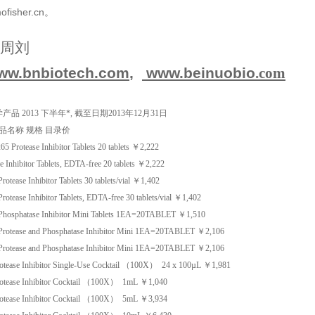
ofisher.cn
。
，周刘
ww.bnbiotech.com
,
www.beinuobio
.com
学产品
2013
下半年*
,
截至日期
2013
年
12
月
31
日
品名称
规格
目录价
265
Protease Inhibitor Tablets
20 tablets
￥
2,222
e Inhibitor Tablets, EDTA-free
20 tablets
￥
2,222
Protease Inhibitor Tablets
30 tablets/vial
￥
1,402
Protease Inhibitor Tablets, EDTA-free
30 tablets/vial
￥
1,402
Phosphatase Inhibitor Mini Tablets
1EA=20TABLET
￥
1,510
Protease and Phosphatase Inhibitor Mini
1EA=20TABLET
￥
2,106
Protease and Phosphatase Inhibitor Mini
1EA=20TABLET
￥
2,106
rotease Inhibitor Single-Use Cocktail （100X）
24 x 100µL
￥
1,981
rotease Inhibitor Cocktail （100X）
1mL
￥
1,040
rotease Inhibitor Cocktail （100X）
5mL
￥
3,934