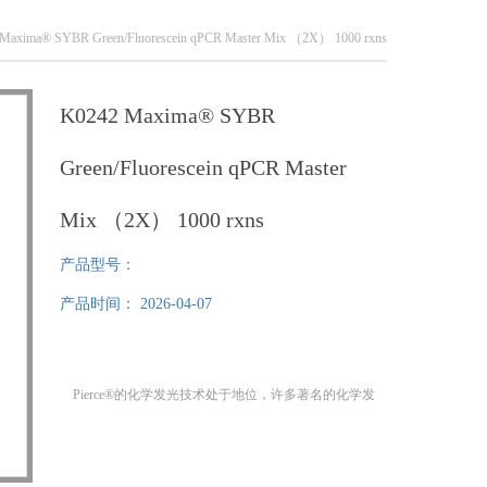
Maxima® SYBR Green/Fluorescein qPCR Master Mix （2X） 1000 rxns
K0242 Maxima® SYBR
Green/Fluorescein qPCR Master
Mix （2X） 1000 rxns
产品型号：
产品时间：
2026-04-07
Pierce®的化学发光技术处于地位，许多著名的化学发
光试剂,,，周刘 ,公司 www.bnbiotech.com
K0242 Maxima® SYBR Green/Fluorescein qPCR Master
Mix (2X) 1000 rxns