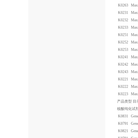
K0263
Maxi
K0231
Maxi
K0232
Maxi
K0233
Maxi
K0251
Maxi
K0252
Maxi
K0253
Maxi
K0241
Maxi
K0242
Maxi
K0243
Maxi
K0221
Max
K0222
Max
K0223
Max
产品类型
目
核酸纯化试
K0831
Gene
K0791
Gene
K0821
Gene