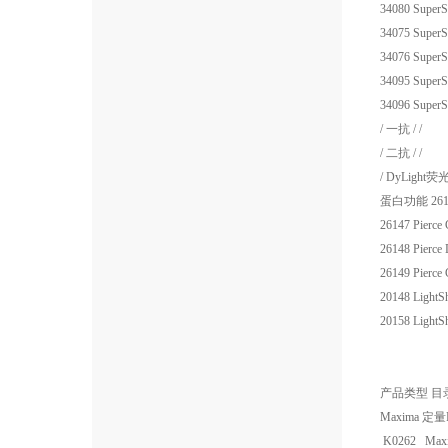
34080
SuperS
34075
SuperS
34076
SuperS
34095
SuperS
34096
SuperS
/
一抗
/
/
/
二抗
/
/
/
DyLight
荧
蛋白功能
26
26147
Pierce 
26148
Pierce 
26149
Pierce 
20148
LightS
20158
LightS
产品类型
目
Maxima
定量
K0262
Maxi