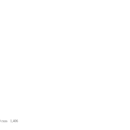
 rxns
1,406