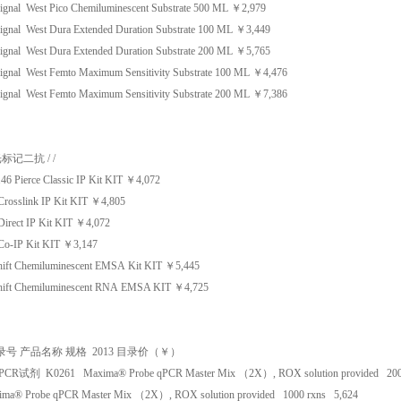
ignal West Pico Chemiluminescent Substrate
500 ML
￥
2,979
ignal West Dura Extended Duration Substrate
100 ML
￥
3,449
ignal West Dura Extended Duration Substrate
200 ML
￥
5,765
ignal West Femto Maximum Sensitivity Substrate
100 ML
￥
4,476
ignal West Femto Maximum Sensitivity Substrate
200 ML
￥
7,386
光标记二抗
/
/
146
Pierce Classic IP Kit
KIT
￥
4,072
Crosslink IP Kit
KIT
￥
4,805
Direct IP Kit
KIT
￥
4,072
Co-IP Kit
KIT
￥
3,147
hift Chemiluminescent EMSA Kit
KIT
￥
5,445
hift Chemiluminescent RNA EMSA
KIT
￥
4,725
录号
产品名称
规格
2013
目录价（￥）
PCR
试剂
K0261
Maxima® Probe qPCR Master Mix （2X）, ROX solution provided
200
ma® Probe qPCR Master Mix （2X）, ROX solution provided
1000 rxns
5,624