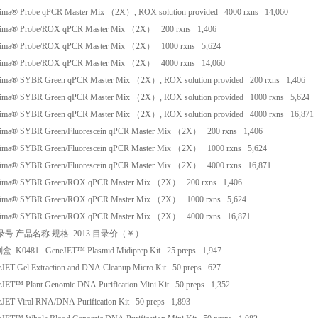
ma® Probe qPCR Master Mix （2X）, ROX solution provided
4000 rxns
14,060
ma® Probe/ROX qPCR Master Mix （2X）
200 rxns
1,406
ma® Probe/ROX qPCR Master Mix （2X）
1000 rxns
5,624
ma® Probe/ROX qPCR Master Mix （2X）
4000 rxns
14,060
ma® SYBR Green qPCR Master Mix （2X）, ROX solution provided
200 rxns
1,406
ma® SYBR Green qPCR Master Mix （2X）, ROX solution provided
1000 rxns
5,624
ma® SYBR Green qPCR Master Mix （2X）, ROX solution provided
4000 rxns
16,871
ma® SYBR Green/Fluorescein qPCR Master Mix （2X）
200 rxns
1,406
ma® SYBR Green/Fluorescein qPCR Master Mix （2X）
1000 rxns
5,624
ma® SYBR Green/Fluorescein qPCR Master Mix （2X）
4000 rxns
16,871
ima® SYBR Green/ROX qPCR Master Mix （2X）
200 rxns
1,406
ima® SYBR Green/ROX qPCR Master Mix （2X）
1000 rxns
5,624
ima® SYBR Green/ROX qPCR Master Mix （2X）
4000 rxns
16,871
录号
产品名称
规格
2013
目录价（￥）
剂盒
K0481
GeneJET™ Plasmid Midiprep Kit
25 preps
1,947
JET Gel Extraction and DNA Cleanup Micro Kit
50 preps
627
JET™ Plant Genomic DNA Purification Mini Kit
50 preps
1,352
JET Viral RNA/DNA Purification Kit
50 preps
1,893