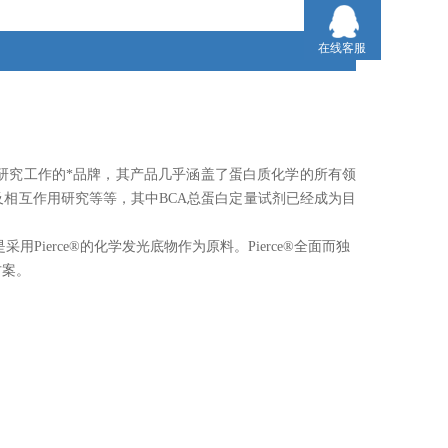
在线客服
研究工作的*品牌，其产品几乎涵盖了蛋白质化学的所有领
及相互作用研究等等，其中
BCA
总蛋白定量试剂已经成为目
是采用
Pierce
®的化学发光底物作为原料。
Pierce
®全面而独
方案。