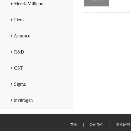
+ Merck-Millipore
+ Pierce
+ Amresco
+ R&D
+ CST
+ Sigma
+ invitrogen
首页
|
公司简介
|
资质证书