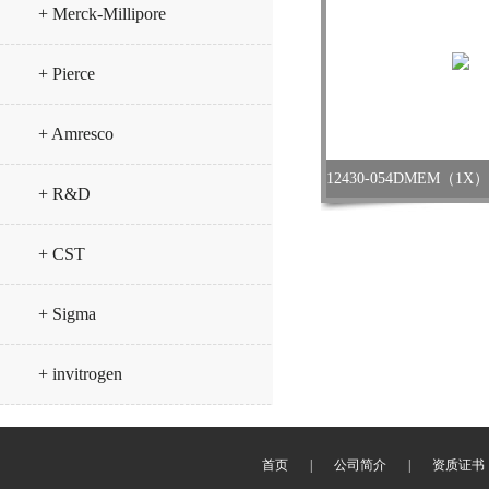
+ Merck-Millipore
+ Pierce
+ Amresco
+ R&D
+ CST
+ Sigma
+ invitrogen
首页
|
公司简介
|
资质证书