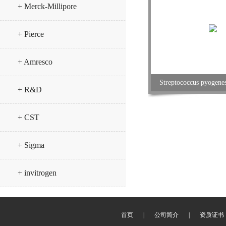
+ Merck-Millipore
+ Pierce
+ Amresco
Streptococcus pyogen
+ R&D
+ CST
+ Sigma
+ invitrogen
首页
|
公司简介
|
资质证书