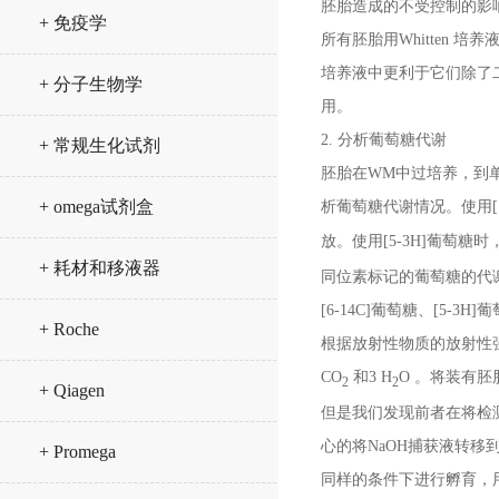
胚胎造成的不受控制的影响。
+ 免疫学
所有胚胎用Whitten 
培养液中更利于它们除了
+ 分子生物学
用。
2. 分析葡萄糖代谢
+ 常规生化试剂
胚胎在WM中过培养，到单细
+ omega试剂盒
析葡萄糖代谢情况。使用[1-
放。使用[5-3H]葡萄糖时，
+ 耗材和移液器
同位素标记的葡萄糖的代谢
[6-14C]葡萄糖、[5
+ Roche
根据放射性物质的放射性强弱
CO
和3 H
O 。将装有胚
2
2
+ Qiagen
但是我们发现前者在将检
心的将NaOH捕获液转移
+ Promega
同样的条件下进行孵育，