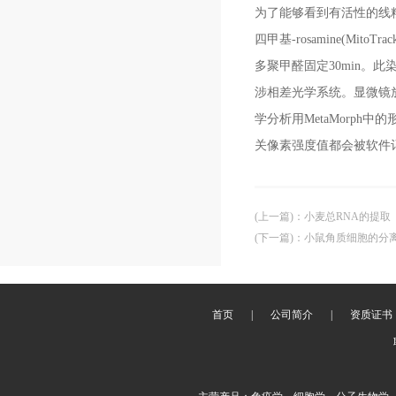
为了能够看到有活性的线粒体
四甲基-rosamine(Mi
多聚甲醛固定30min。此染色法
涉相差光学系统。显微镜放大倍数
学分析用MetaMorp
关像素强度值都会被软件记录
(上一篇)
：
小麦总RNA的提取
(下一篇)
：
小鼠角质细胞的分
首页
|
公司简介
|
资质证书