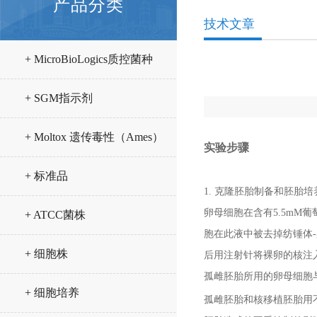
产品分类
技术文章
+ MicroBioLogics质控菌种
+ SGM指示剂
+ Moltox 遗传毒性（Ames）
实验步骤
试验试剂
+ 标准品
1. 克隆胚胎制备和胚胎培
卵母细胞在含有5.5mM葡萄
+ ATCC菌株
胞在此液中被去掉纺锤体
+ 细胞株
后用注射针将裸卵的核注
孤雌胚胎所用的卵母细胞
+ 细胞培养
孤雌胚胎和核移植胚胎用不