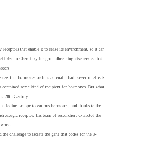
 receptors that enable it to sense its environment, so it can
l Prize in Chemistry for groundbreaking discoveries that
ptors.
 knew that hormones such as adrenalin had powerful effects:
ces contained some kind of recipient for hormones. But what
he 20th Century.
d an iodine isotope to various hormones, and thanks to the
adrenergic receptor. His team of researchers extracted the
t works.
the challenge to isolate the gene that codes for the β-