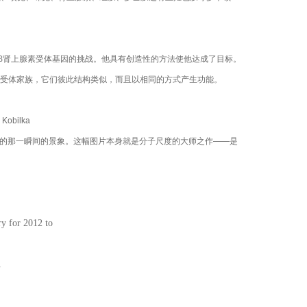
编码β肾上腺素受体基因的挑战。他具有创造性的方法使他达成了目标。
受体家族，它们彼此结构类似，而且以相同的方式产生功能。
obilka
号的那一瞬间的景象。这幅图片本身就是分子尺度的大师之作——是
ry for 2012 to
A