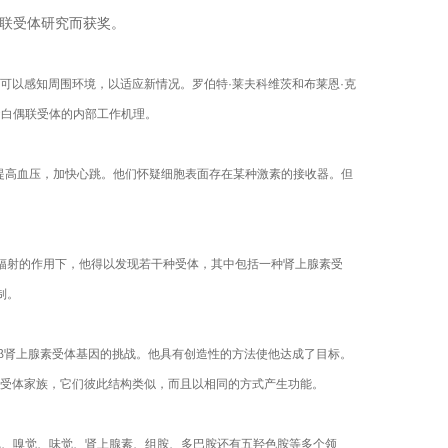
G蛋白欧联受体研究而获奖。
可以感知周围环境，以适应新情况。罗伯特·莱夫科维茨和布莱恩·克
蛋白偶联受体的内部工作机理。
提高血压，加快心跳。他们怀疑细胞表面存在某种激素的接收器。但
上，在辐射的作用下，他得以发现若干种受体，其中包括一种肾上腺素受
制。
编码β肾上腺素受体基因的挑战。他具有创造性的方法使他达成了目标。
受体家族，它们彼此结构类似，而且以相同的方式产生功能。
线、嗅觉、味觉、肾上腺素、组胺、多巴胺还有五羟色胺等多个领