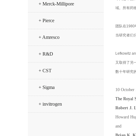
+ Merck-Millipore
域。所有药
+ Pierce
团队在198
当研究者们
+ Amresco
Lefkowi
+ R&D
又取得了另
+ CST
数十年研究
+ Sigma
10 October
The Royal 
+ invitrogen
Robert J. 
Howard Hug
and
Brian K. K