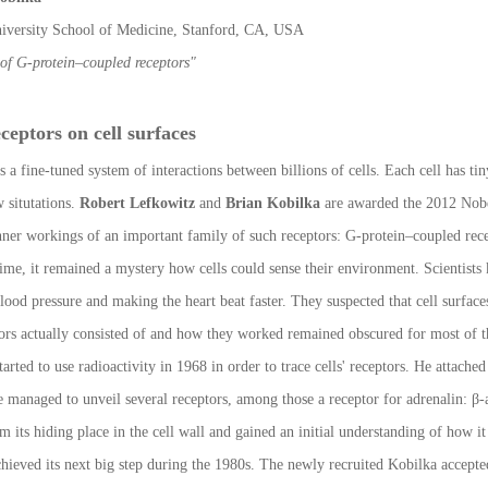
iversity School of Medicine, Stanford, CA, USA
 of G-protein–coupled receptors"
ceptors on cell surfaces
 a fine-tuned system of interactions between billions of cells. Each cell has tiny
 situtations.
Robert Lefkowitz
and
Brian Kobilka
are awarded the 2012 Nobe
inner workings of an important family of such receptors: G-protein–coupled rece
time, it remained a mystery how cells could sense their environment. Scientists
blood pressure and making the heart beat faster. They suspected that cell surfa
tors actually consisted of and how they worked remained obscured for most of t
arted to use radioactivity in 1968 in order to trace cells' receptors. He attache
e managed to unveil several receptors, among those a receptor for adrenalin: β-
m its hiding place in the cell wall and gained an initial understanding of how i
ieved its next big step during the 1980s. The newly recruited Kobilka accepted 