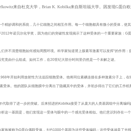
J. Lefkowitz来自杜克大学，Brian K. Kobilka来自斯坦福大学。因发现
一个精妙调和的系统，几十亿细胞之间相互作用。每一个细胞都具有微小的受体，使其
予2012年诺贝尔化学奖，因为他们的突破性发现揭示了这种受体的一个重要家族：G
人们并不清楚细胞如何感知周围环境。科学家知道肾上腺素等激素可以发挥*的作用：
器究竟由什么组成、如何工作，在20世纪大部分时间里仍然是一个未解之谜。
itz在1968年开始利用放射性方法追踪细胞受体。他将同位素碘连接在多种激素分子
腺素受体。他的团队从细胞膜中分离出了隐藏其中的受体，并初步得出了它们的工作机
0年代取得了进一步的突破。后来招进的Kobilka接受了从庞大的人类基因组中分离
分析这一基因是，他们发现这一受体与眼中的一个感光受体相似。他们意识到存在一个
白家族被称为G蛋白偶联受体，大约1000个基因为这些受体编码；这些受体涵盖了光