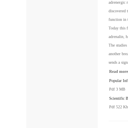
adrenergic 
discovered t
function in
Today this f
adrenalin, 
The studies
another bre
sends a sign
Read more 
Popular In
Pdf 3 MB
Scientific 
Pdf 522 Kb