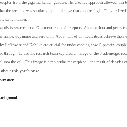
receptor from the gigantic human genome. His creative approach allowed him to 
hat the receptor was similar to one in the eye that captures light. They realized
 the same manner.
amily is referred to as G-protein–coupled receptors. About a thousand genes cod
histamine, dopamine and serotonin. About half of all medications achieve their 
 by Lefkowitz and Kobilka are crucial for understanding how G-protein–couple
ak-through; he and his research team captured an image of the β-adrenergic rece
al into the cell. This image is a molecular masterpiece – the result of decades o
about this year's prize
formation
Background