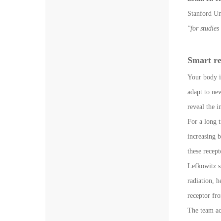
Stanford Un
"for studies
Smart re
Your body is
adapt to new
reveal the 
For a long 
increasing 
these recep
Lefkowitz st
radiation, h
receptor fro
The team ach