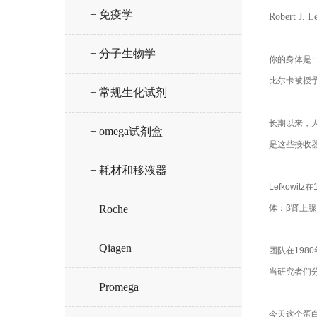
+ 免疫学
Robert 
+ 分子生物学
你的身体是
比尔卡被授
+ 常规生化试剂
长期以来，
+ omega试剂盒
是这些接收
+ 耗材和移液器
Lefkow
体：β肾上
+ Roche
+ Qiagen
团队在198
当研究者们
+ Promega
今天这个蛋