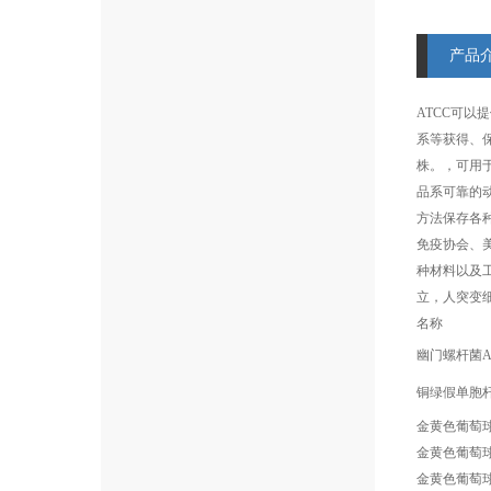
产品
ATCC可以
系等获得、保
株。，可用于
品系可靠的动
方法保存各
免疫协会、
种材料以及
立，人突变
名称
幽门螺杆菌
铜绿假单胞杆菌
金黄色葡萄球菌
金黄色葡萄球菌
金黄色葡萄球菌