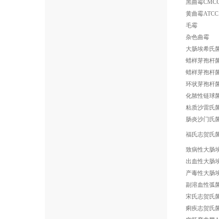
黑曲霉CMCC 
黄曲霉ATCC 
毛霉
杂色曲霉
大肠埃希氏菌AT
蜡样芽孢杆菌C
蜡样芽孢杆菌C
环状芽孢杆菌A
化脓性链球菌AT
粘质沙雷氏菌AT
肠炎沙门氏
福氏志贺氏菌（Sh
致病性大肠
出血性大肠
产毒性大肠
副溶血性弧菌AT
宋氏志贺氏菌C
痢疾志贺氏菌C