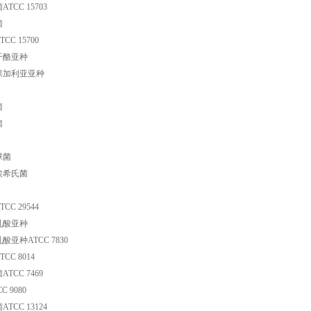
CC 15703
菌
C 15700
干酪亚种
保加利亚亚种
菌
菌
球菌
埃希氏菌
C 29544
乳酸亚种
亚种ATCC 7830
C 8014
TCC 7469
 9080
CC 13124