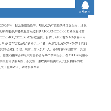
在线客服
株（2500多种）以及重组物质等。现已成为可信赖的活体微生物、细胞
供严格质量体系控制的ATCC,CMCC,CICC,DSMZ标准菌
C,CICC,DSMZ标准菌株。目前，ATCC有29,000多种不同
,000多培养物发放给*的科学工作者，并成功地用冷冻和冷冻干燥的
成理事会进行管理。现有工作人员125人。参加的科学团体有：美国
原生动物学会和组织培养协会等16个学术组织。在ATCC可利用各
真核细胞转录的调控，杂交瘤、淋巴类和髓类以及其他细胞系的建
,关于化学致癌、致畸和致突变