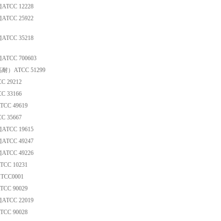
CC 12228
CC 25922
CC 35218
CC 700603
）ATCC 51299
 29212
 33166
C 49619
 35667
CC 19615
CC 49247
CC 49226
C 10231
CC0001
C 90029
CC 22019
C 90028