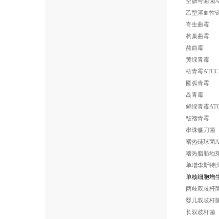
空肠弯曲菌ATC
乙型溶血性链球
寄生曲霉
构巢曲霉
赭曲霉
黄绿青霉
桔青霉ATCC 
圆弧青霉
岛青霉
鲜绿青霉ATCC
皱褶青霉
串珠镰刀菌
嗜热链球菌ATC
嗜热脂肪地
单增李斯特氏菌
单核细胞增生李
两歧双歧杆菌AT
婴儿双歧杆菌AT
长双歧杆菌