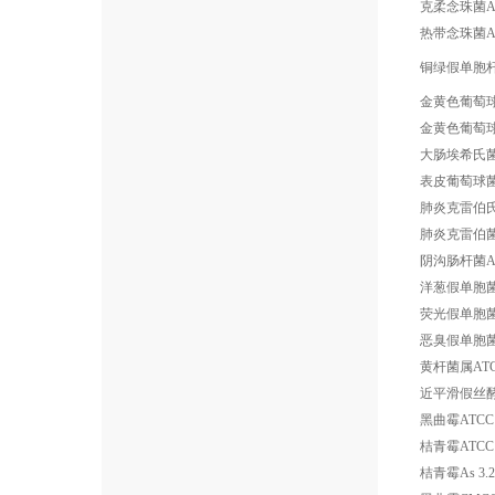
克柔念珠菌ATC
热带念珠菌AT
铜绿假单胞杆
金黄色葡萄球菌
金黄色葡萄球菌
大肠埃希氏菌A
表皮葡萄球菌C
肺炎克雷伯氏菌
肺炎克雷伯菌A
阴沟肠杆菌ATC
洋葱假单胞菌AT
荧光假单胞菌AT
恶臭假单胞菌AT
黄杆菌属ATCC
近平滑假丝
黑曲霉ATCC 
桔青霉ATCC 
桔青霉As 3.2