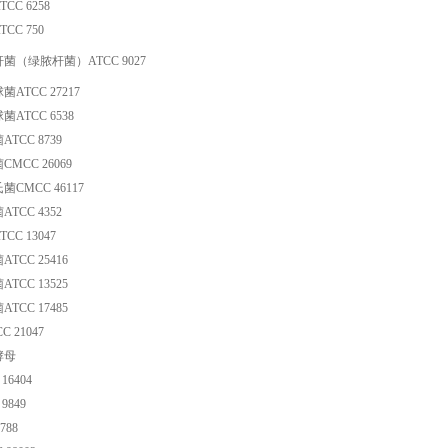
C 6258
CC 750
菌（绿脓杆菌）ATCC 9027
ATCC 27217
ATCC 6538
TCC 8739
MCC 26069
CMCC 46117
TCC 4352
C 13047
CC 25416
CC 13525
CC 17485
 21047
酵母
16404
9849
788