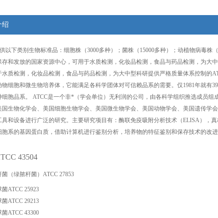
介绍
提供以下类别生物标准品：细胞株（3000多种）；菌株（15000多种）；动植物病毒
存和发放的国家资源中心，可用于水质检测，化妆品检测，食品与药品检测，为大中型科研提
水质检测，化妆品检测，食品与药品检测，为大中型科研提供严格质量体系控制的ATCC,CMC
物细胞和微生物培养体，它能满足各科学团体对可信赖品系的需要。仅1981年就有39
种细胞品系。 ATCC是一个非*（学会单位）无利润的公司，由各科学组织推选成员组
美国生物化学会、美国细胞生物学会、美国微生物学会、美国动物学会、美国遗传学会、
工具和设备进行广泛的研究。主要研究项目有：酶联免疫吸附分析技术（ELISA），
细胞系的基因蛋白质，借助计算机进行鉴别分析，培养物的特征鉴别和保存技术的改进
TCC 43504
A
（绿脓杆菌）ATCC 27853
ATCC 25923
ATCC 29213
ATCC 43300