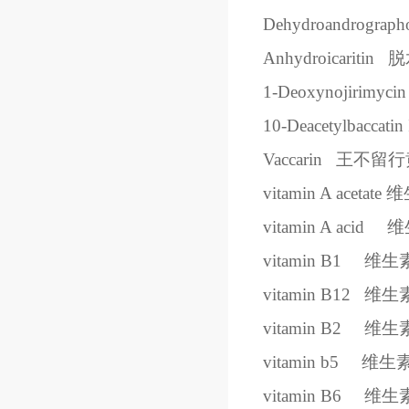
Dehydroandrographol
Anhydroicaritin
脱
1-Deoxynojirimycin
10-Deacetylbaccatin 
Vaccarin
王不留行
vitamin A acetate
维
vitamin A acid
维
vitamin B1
维生
vitamin B12
维生
vitamin B2
维生
vitamin b5
维生
vitamin B6
维生