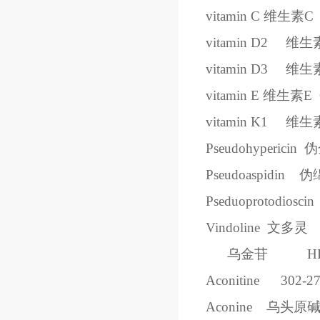
vitamin C
维生素
C
vitamin D2
维生
vitamin D3
维生
vitamin E
维生素
E
vitamin K1
维生
Pseudohypericin
伪
Pseudoaspidin
伪
Pseduoprotodioscin
Vindoline
文多灵
乌金苷
H
Aconitine
302-27
Aconine
乌头原