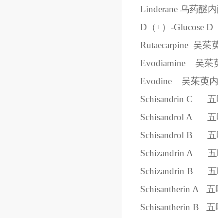
Linderane
乌药醚内
D（+）-Glucose
D
Rutaecarpine
吴茱
Evodiamine
吴茱
Evodine
吴茱萸
Schisandrin C
五
Schisandrol A
五
Schisandrol B
五
Schizandrin A
五
Schizandrin B
五
Schisantherin A
五
Schisantherin B
五