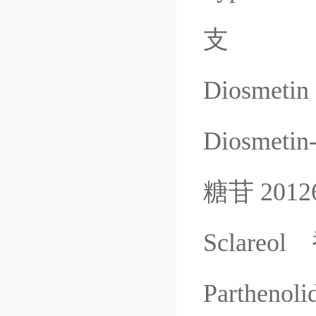
支
Diosmetin
Diosmetin
糖苷
2012
Sclareol
Parthenoli