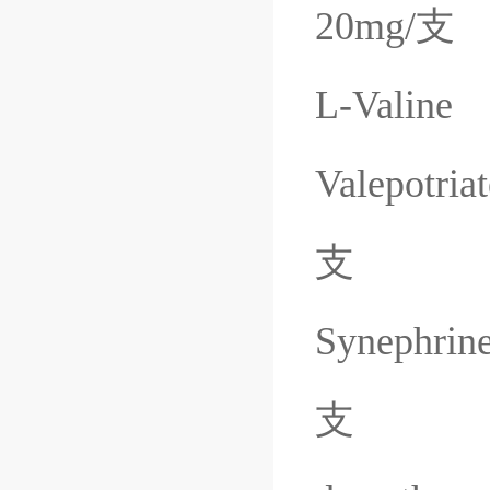
20mg/
支
L-Valine
Valepotriat
支
Synephrin
支