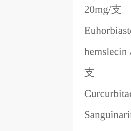
20mg/
支
Euhorbiast
hemslecin
支
Curcurbitac
Sanguinari