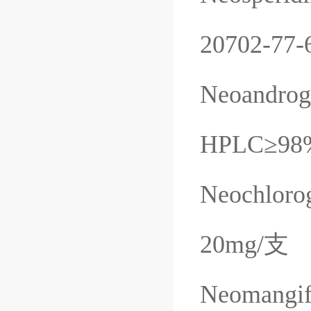
20702-77-
Neoandrog
HPLC
≥
98
Neochlorog
20mg/
支
Neomangif