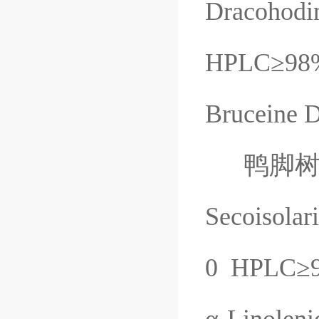
Dracohodin
HPLC
≥
98
Bruceine 
鸭脚
Secoisolar
0
HPLC
≥