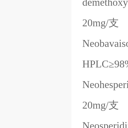
demethoxy
20mg/
支
Neobavais
HPLC
≥
98
Neohesper
20mg/
支
Neosperidi