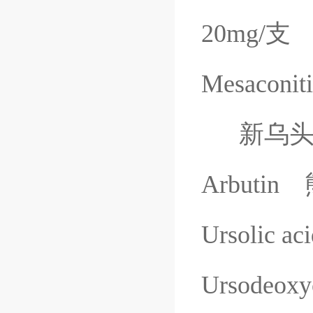
20mg/
支
Mesaconit
新乌
Arbutin
Ursolic ac
Ursodeoxyc