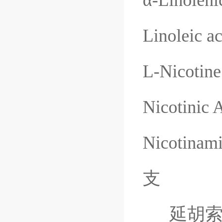
α
-Linoleni
Linoleic a
L-Nicotine
Nicotinic 
Nicotinam
支
延胡