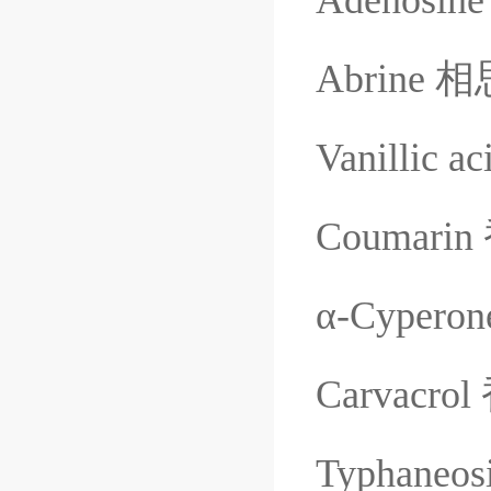
Adenosine
Abrine
相
Vanillic ac
Coumarin
α
-Cyperon
Carvacrol
Typhaneos