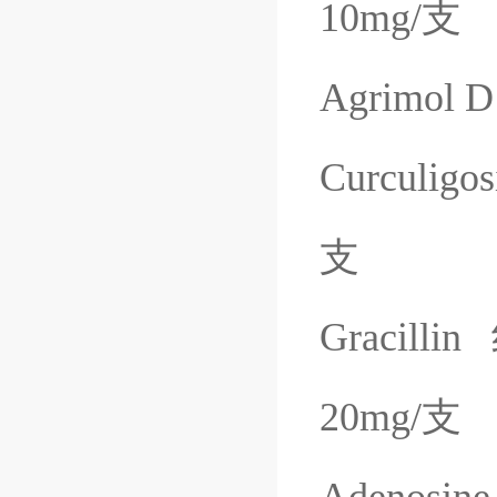
10mg/
支
Agrimol D
Curculigos
支
Gracillin
20mg/
支