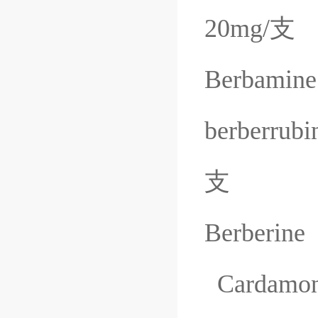
20mg/
支
Berbamine
berberrubi
支
Berberine
Cardamo