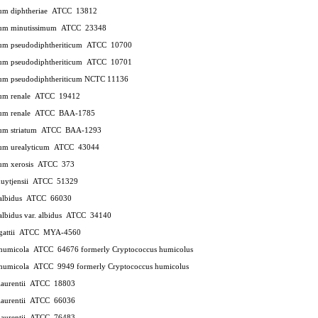
ium diphtheriae ATCC 13812
ium minutissimum ATCC 23348
ium pseudodiphtheriticum ATCC 10700
ium pseudodiphtheriticum ATCC 10701
ium pseudodiphtheriticum NCTC 11136
ium renale ATCC 19412
ium renale ATCC BAA-1785
ium striatum ATCC BAA-1293
ium urealyticum ATCC 43044
ium xerosis ATCC 373
muytjensii ATCC 51329
 albidus ATCC 66030
albidus var. albidus ATCC 34140
 gattii ATCC MYA-4560
 humicola ATCC 64676
formerly Cryptococcus humicolus
 humicola ATCC 9949
formerly Cryptococcus humicolus
 laurentii ATCC 18803
 laurentii ATCC 66036
 laurentii ATCC 76483