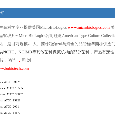
介绍
生命科学专业提供
美国
MicroBioLogics
www.microbiologics.com
美
品管玻片
~ MicroBioLogics
公司經過
American Type Culture Collect
權，是目前規模zui大、菌株種類zui為齊全的品管標準菌株供應
供
NCTC
、
NCIMB
等其他菌种保藏机构的部分菌种，
产品有
定性
书，
咨询
,
，
周
刘
w.bnbiotech.com
cans ATCC 90029
nulata ATCC 10565
hares ATCC 36852
rata ATCC 15126
rata ATCC 2001
rata ATCC 64677