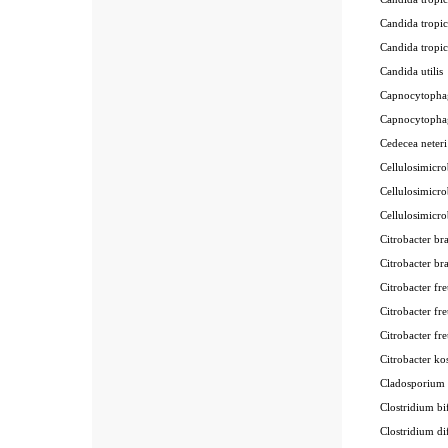
Candida tropi
Candida trop
Candida util
Capnocytopha
Capnocytopha
Cedecea nete
Cellulosimicr
Cellulosimic
Cellulosimic
Citrobacter b
Citrobacter b
Citrobacter f
Citrobacter f
Citrobacter f
Citrobacter 
Cladosporium
Clostridium 
Clostridium d