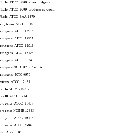
ifficile ATCC 700057
nontoxigenic
ifficile ATCC 9689
produces cytotoxin
difficile ATCC BAA-1870
histolyticum ATCC 19401
perfringens ATCC 12915
perfringens ATCC 12916
perfringens ATCC 12919
perfringens ATCC 13124
perfringens ATCC 3624
erfringens NCTC 8237
Type A
erfringens NCTC 8678
septicum ATCC 12464
ordellii NCIMB 10717
ordellii ATCC 9714
sporogenes ATCC 11437
sporogenes NCIMB 12343
sporogenes ATCC 19404
sporogenes ATCC 3584
tetani ATCC 19406