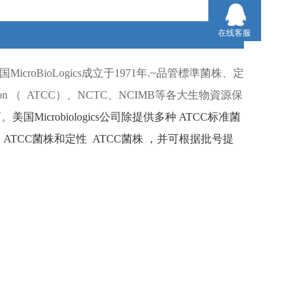
在线客服
国
MicroBioLogics
成立于
1971
年
.~
品管標準菌株、定
ion （
ATCC）
、
NCTC
、
NCIMB
等各大生物資源保
商。
美国
Microbiologics
公司除提供多种
ATCC
标准菌
ATCC
菌株和定性
ATCC
菌株
，并可根据批号提