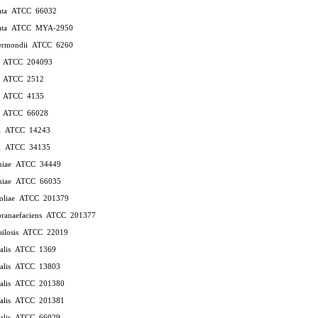
rata ATCC 66032
brata ATCC MYA-2950
liermondii ATCC 6260
yr ATCC 204093
r ATCC 2512
r ATCC 4135
r ATCC 66028
ei ATCC 14243
ei ATCC 34135
taniae ATCC 34449
taniae ATCC 66035
noliae ATCC 201379
ranaefaciens ATCC 201377
psilosis ATCC 22019
icalis ATCC 1369
icalis ATCC 13803
icalis ATCC 201380
icalis ATCC 201381
icalis ATCC 66029