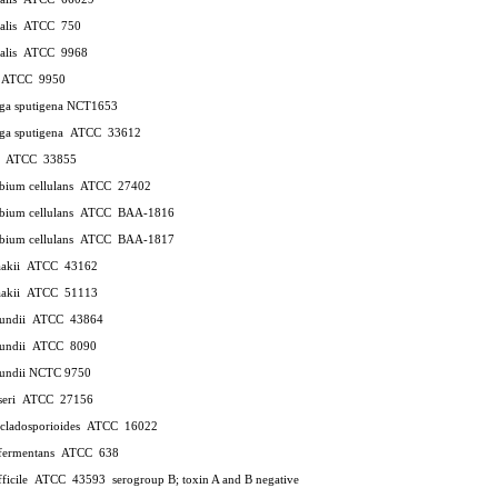
calis ATCC 750
icalis ATCC 9968
is ATCC 9950
ga sputigena NCT1653
ga sputigena ATCC 33612
ri ATCC 33855
obium cellulans ATCC 27402
robium cellulans ATCC BAA-1816
robium cellulans ATCC BAA-1817
raakii ATCC 43162
raakii ATCC 51113
reundii ATCC 43864
reundii ATCC 8090
reundii NCTC 9750
koseri ATCC 27156
 cladosporioides ATCC 16022
bifermentans ATCC 638
ifficile ATCC 43593
serogroup B; toxin A and B negative