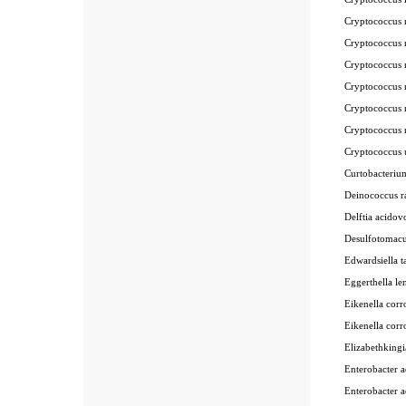
Cryptococcus
Cryptococcus
Cryptococcus
Cryptococcu
Cryptococcus
Cryptococcus
Cryptococcus
Curtobacteri
Deinococcus 
Delftia acid
Desulfotomac
Edwardsiella
Eggerthella 
Eikenella co
Eikenella co
Elizabethkin
Enterobacter
Enterobacter