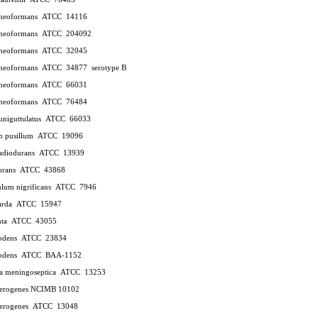
 neoformans ATCC 14116
 neoformans ATCC 204092
 neoformans ATCC 32045
s neoformans ATCC 34877
serotype B
 neoformans ATCC 66031
 neoformans ATCC 76484
 uniguttulatus ATCC 66033
um pusillum ATCC 19096
radiodurans ATCC 13939
ovorans ATCC 43868
ulum nigrificans ATCC 7946
 tarda ATCC 15947
lenta ATCC 43055
rrodens ATCC 23834
rrodens ATCC BAA-1152
gia meningoseptica ATCC 13253
 aerogenes NCIMB 10102
 aerogenes ATCC 13048