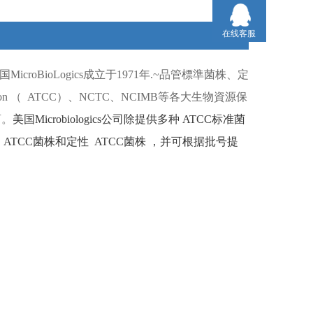
在线客服
国
MicroBioLogics
成立于
1971
年
.~
品管標準菌株、定
ion （
ATCC）
、
NCTC
、
NCIMB
等各大生物資源保
商。
美国
Microbiologics
公司除提供多种
ATCC
标准菌
ATCC
菌株和定性
ATCC
菌株
，并可根据批号提