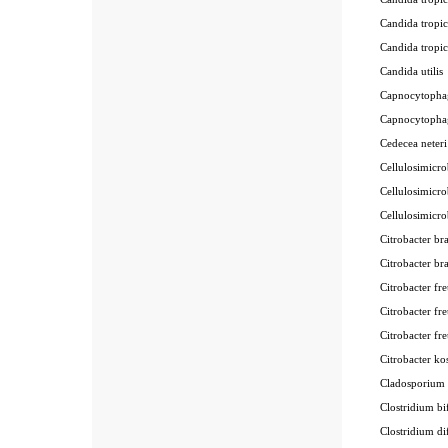
Candida tropi
Candida trop
Candida util
Capnocytopha
Capnocytopha
Cedecea nete
Cellulosimicr
Cellulosimic
Cellulosimic
Citrobacter b
Citrobacter b
Citrobacter f
Citrobacter f
Citrobacter f
Citrobacter 
Cladosporium
Clostridium 
Clostridium d