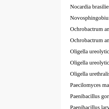
Nocardia brasil
Novosphingobi
Ochrobactrum a
Ochrobactrum 
Oligella ureoly
Oligella ureoly
Oligella urethr
Paecilomyces m
Paenibacillus 
Paenibacillus l