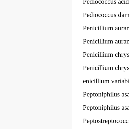
Pediococcus aci
Pediococcus d
Penicillium aur
Penicillium au
Penicillium ch
Penicillium ch
enicillium vari
Peptoniphilus a
Peptoniphilus a
Peptostreptoco