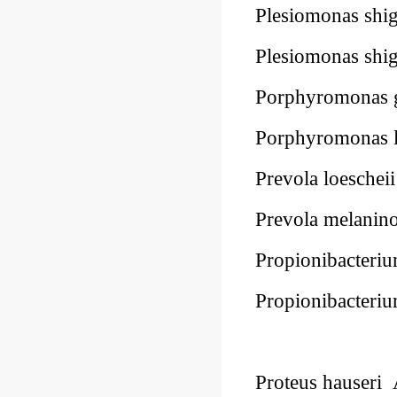
Plesiomonas sh
Plesiomonas sh
Porphyromonas 
Porphyromonas 
Prevola loesch
Prevola melani
Propionibacter
Propionibacter
Proteus hauser