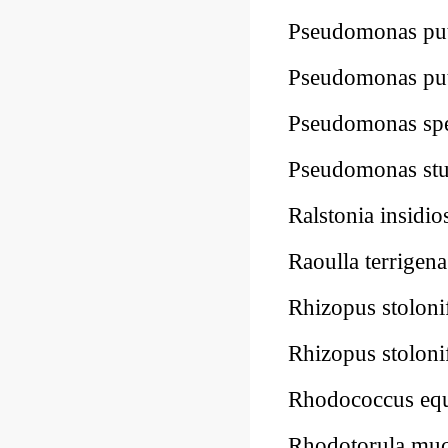
Pseudomonas p
Pseudomonas p
Pseudomonas s
Pseudomonas st
Ralstonia insi
Raoulla terrig
Rhizopus stol
Rhizopus stol
Rhodococcus e
Rhodotorula mu